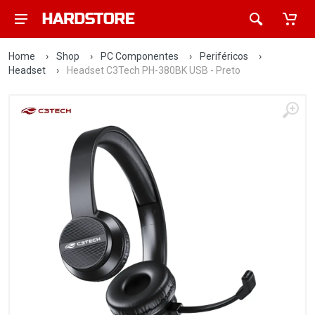
Home
›
Shop
›
PC Componentes
›
Periféricos
›
Headset
›
Headset C3Tech PH-380BK USB - Preto