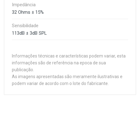
Impedância
32 Ohms ± 15%
Sensibilidade
113dB ± 3dB SPL
Informações técnicas e características podem variar, esta
informações são de referência na epoca de sua
publicação.
As imagens apresentadas são meramente ilustrativas e
podem variar de acordo com o lote do fabricante.
Headset USB C3Tech PH-
Customer Reviews
380BK com Microfone e
Fone de Ouvido / Headset
1
(atual)
2
3
4
5
Controle de Volume
Conexão
1 x USB-A
O Headset USB C3Tech PH-380BK foi desenvolvido
para oferecer conforto, qualidade de áudio e