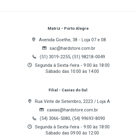
Frequência de Resposta
Write A Review
praticidade para trabalho, estudos e entretenimento.
20 Hz - 20 kHz
Com drivers de neodímio de 40 mm, proporciona
som estéreo com graves potentes e áudio nítido
Impedância
Review Stars
Your Name
Matriz - Porto Alegre
para chamadas, reuniões online, aulas e músicas.
32 Ohms ± 15%
Avenida Goethe, 38 - Loja 07 e 08
Sensibilidade
Seu microfone omnidirecional com redução de ruído
sac@hardstore.com.br
Email Address
113dB ± 3dB SPL
e haste ajustável com rotação de 120° garante
(51) 3019-2255, (51) 98218-0049
comunicação clara em diferentes ambientes. O
Segunda à Sexta-feira - 9:00 às 18:00
design ergonômico conta com arco ajustável e
Sábado das 10:00 às 14:00
Your Review
almofadas macias em PU, proporcionando conforto
mesmo durante longos períodos de uso.
Filial - Caxias do Sul
Rua Vinte de Setembro, 2223 / Loja A
Destaques do Produto
caxias@hardstore.com.br
(54) 3066-5080, (54) 99693-8090
Conexão USB Plug & Play
Segunda à Sexta-feira - 9:00 às 18:00
Drivers de neodímio de 40 mm
Sábado das 09:00 às 12:00