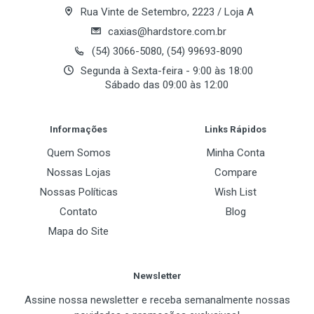
Rua Vinte de Setembro, 2223 / Loja A
Sim
Sim
caxias@hardstore.com.br
Sim
(54) 3066-5080, (54) 99693-8090
Sim
Segunda à Sexta-feira - 9:00 às 18:00
Sábado das 09:00 às 12:00
Sim , via ADF
Não
Post Your Review
7000 páginas
Informações
Links Rápidos
Opcional externo
Quem Somos
Minha Conta
30 folhas
Nossas Lojas
Compare
1 ano balcão
Nossas Políticas
Wish List
110V
Contato
Blog
Mapa do Site
Newsletter
Assine nossa newsletter e receba semanalmente nossas