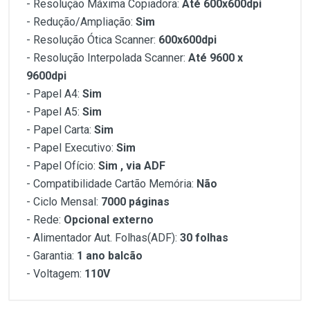
- Resolução Máxima Copiadora:
Até 600x600dpi
- Redução/Ampliação:
Sim
- Resolução Ótica Scanner:
600x600dpi
- Resolução Interpolada Scanner:
Até 9600 x
9600dpi
- Papel A4:
Sim
- Papel A5:
Sim
- Papel Carta:
Sim
- Papel Executivo:
Sim
- Papel Ofício:
Sim , via ADF
- Compatibilidade Cartão Memória:
Não
- Ciclo Mensal:
7000 páginas
- Rede:
Opcional externo
- Alimentador Aut. Folhas(ADF):
30 folhas
- Garantia:
1 ano balcão
- Voltagem:
110V
Customer Reviews
Impressora/Copiadora/Scanner/Fax