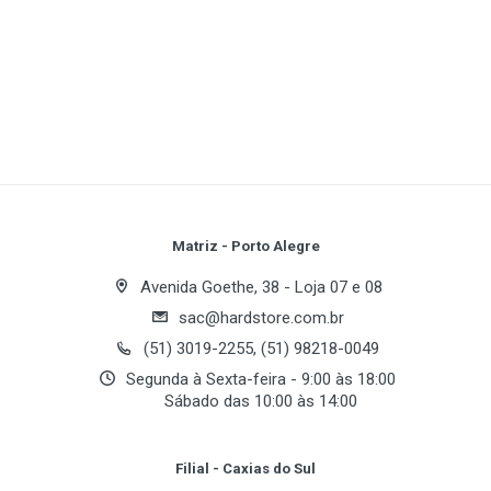
Laser
1
(atual)
2
3
4
5
15ppm
160 folhas
PCL5e/PCL6/PS2e
Paralela+USB
Write A Review
Manual
Até 1200dpi
3 segundos por
Review Stars
Your Name
Matriz - Porto Alegre
página
Até 300x300dpi
Avenida Goethe, 38 - Loja 07 e 08
Até 110 páginas
sac@hardstore.com.br
Email Address
15 cpm
(51) 3019-2255, (51) 98218-0049
Até 600x600dpi
Segunda à Sexta-feira - 9:00 às 18:00
Sim
Sábado das 10:00 às 14:00
Your Review
600x600dpi
Até 9600 x
Filial - Caxias do Sul
9600dpi