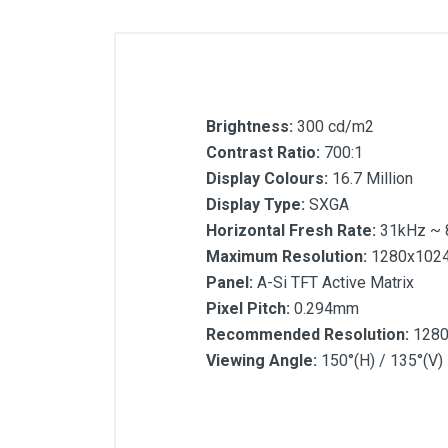
Brightness:
300 cd/m2
Contrast Ratio:
700:1
Display Colours:
16.7 Million
Display Type:
SXGA
Horizontal Fresh Rate:
31kHz ~ 
Maximum Resolution:
1280x102
Panel:
A-Si TFT Active Matrix
Pixel Pitch:
0.294mm
Recommended Resolution:
1280
Viewing Angle:
150°(H) / 135°(V)
Customer Reviews
Brightness:
Contrast Ratio:
Display Colours: