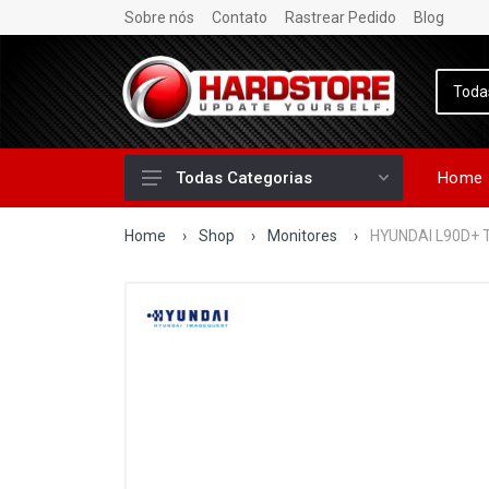
Sobre nós
Contato
Rastrear Pedido
Blog
Home
Todas Categorias
Home
›
Shop
›
Monitores
›
HYUNDAI L90D+ T