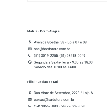
Display Type:
Horizontal Fresh Rate:
Maximum Resolution:
Panel:
Pixel Pitch:
Matriz - Porto Alegre
Recommended Resolution:
Write A Review
Viewing Angle:
Avenida Goethe, 38 - Loja 07 e 08
sac@hardstore.com.br
(51) 3019-2255, (51) 98218-0049
Review Stars
Your
Segunda à Sexta-feira - 9:00 às 18:00
Sábado das 10:00 às 14:00
Your Review
Filial - Caxias do Sul
Rua Vinte de Setembro, 2223 / Loja A
caxias@hardstore.com.br
(54) 3066-5080, (54) 99693-8090