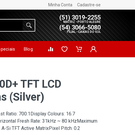
Minha Conta
Cadastre-se
(51) 3019-2255
MATRIZ - PORTO ALEGRE
(54) 3066-5080
FILIAL - CAXIAS DO SUL
speciais
Blog
0D+ TFT LCD
 (Silver)
t Ratio: 700:1Display Colours: 16.7
orizontal Fresh Rate: 31kHz ~ 80 kHzMaximum
A-Si TFT Active MatrixPixel Pitch: 0.2