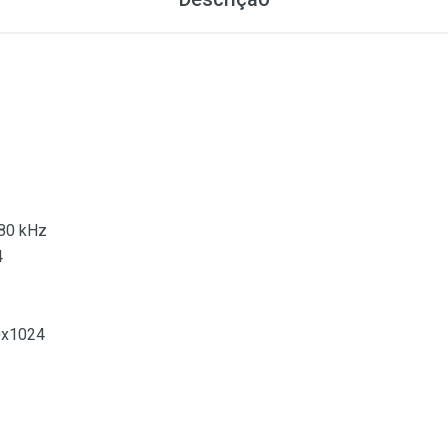
80 kHz
4
x1024