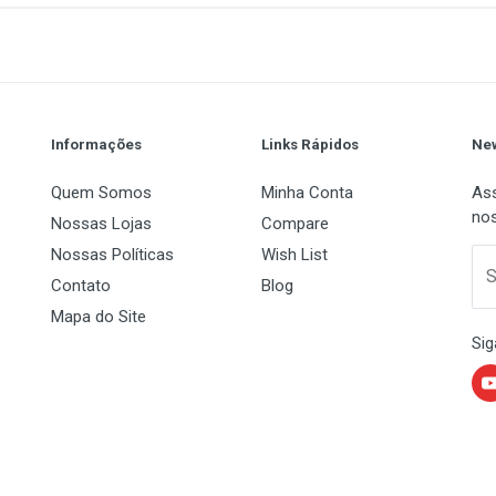
1
(atual)
2
3
4
5
Informações
Links Rápidos
New
Quem Somos
Minha Conta
Ass
nos
Nossas Lojas
Compare
Nossas Políticas
Wish List
 Name
Email Address
S
Contato
Blog
Mapa do Site
Sig