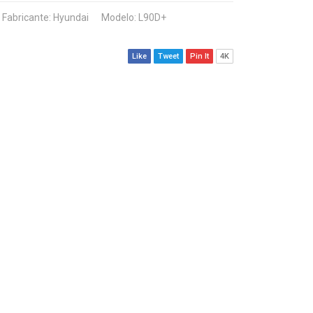
Fabricante:
Hyundai
Modelo: L90D+
Like
Tweet
Pin It
4K