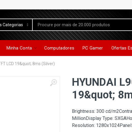
Minha Conta
Computadores
PC Gamer
Ofertas E
FT LCD 19&quot; 8ms (Silver)
HYUNDAI L9
19&quot; 8ms
Brightness: 300 cd/m2Contras
MillionDisplay Type: SXGAH
Resolution: 1280x1024Panel: 