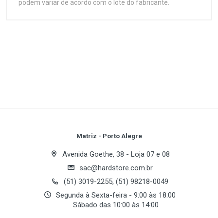
podem variar de acordo com o lote do fabricante.
Customer Reviews
64 bit Support:
Hyper-Threading Support:
L1 Cache:
Especificações
1
(atual)
2
3
4
5
L2 Cache:
Multi-Core:
Série
Celeron D
Multimedia Instruction:
Operating Frequency:
Soquete
Write A Review
Process Type:
Socket 775 LGA
Series:
Voltage:
Velocidade
Review Stars
Your Name
Matriz - Porto Alegre
2.53 GHz
Avenida Goethe, 38 - Loja 07 e 08
L2 Cache
sac@hardstore.com.br
Email Address
256 KB
(51) 3019-2255, (51) 98218-0049
Arquitetura
Segunda à Sexta-feira - 9:00 às 18:00
Sábado das 10:00 às 14:00
90nm
Your Review