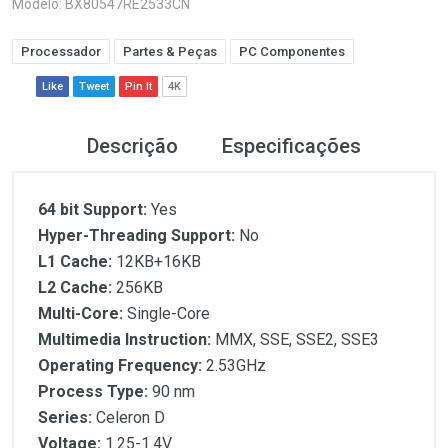
Modelo: BX80547RE2533CN
Processador
Partes & Peças
PC Componentes
Like
Tweet
Pin It
4K
Descrição
Especificações
64 bit Support:
Yes
Hyper-Threading Support:
No
L1 Cache:
12KB+16KB
L2 Cache:
256KB
Multi-Core:
Single-Core
Multimedia Instruction:
MMX, SSE, SSE2, SSE3
Operating Frequency:
2.53GHz
Process Type:
90 nm
Series:
Celeron D
Voltage:
1.25-1.4V