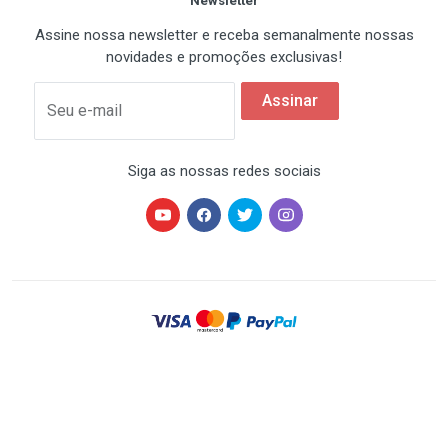
Newsletter
Assine nossa newsletter e receba semanalmente nossas
novidades e promoções exclusivas!
Assinar
Seu e-mail
Siga as nossas redes sociais
HARDSTORE® é uma marca registrada de HARDSTORE
COMÉRCIO IMP. EXP. DE EQUIP. DE INFORMÁTICA - CNPJ
07.350.337/0001-78 | Todos os direitos reservados. Os
preços anunciados neste site ou via e-mail
promocional podem ser alterados sem prévio aviso. A
HARDSTORE não é responsável por erros descritivos.