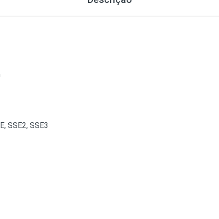
n
, SSE2, SSE3
n