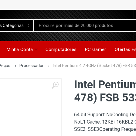
Minha Conta
Computadores
PC Gamer
Ofertas E
Peças
›
Processador
›
Intel Pentium 4 2.4GHz (Socket 478) FSB 
Intel Pentiu
478) FSB 5
64 bit Support: NoCooling De
NoL1 Cache: 12KB+16KBL2 Ca
SSE2, SSE3Operating Freque