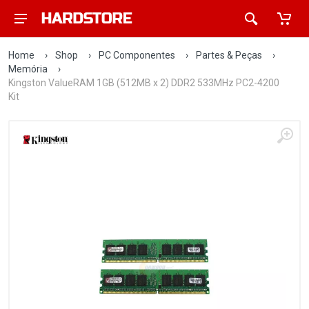
Home
›
Shop
›
PC Componentes
›
Partes & Peças
›
Memória
›
Kingston ValueRAM 1GB (512MB x 2) DDR2 533MHz PC2-4200
Kit