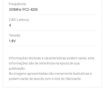
Frequência
533MHz PC2-4200
CAS Latency
4
Tensão
1.8V
Informações técnicas e características podem variar, esta
informações são de referência na epoca de sua
publicação.
As imagens apresentadas são meramente ilustrativas e
podem variar de acordo com o lote do fabricante.
Customer Reviews
Especificações Técnicas
1
(atual)
2
3
4
5