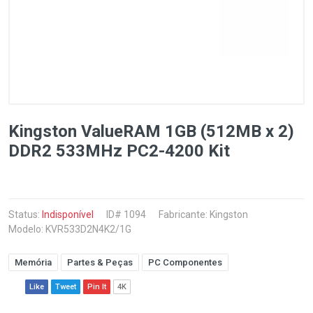
Kingston ValueRAM 1GB (512MB x 2)
DDR2 533MHz PC2-4200 Kit
Status:
Indisponível
ID# 1094
Fabricante:
Kingston
Modelo: KVR533D2N4K2/1G
Memória
Partes & Peças
PC Componentes
Like
Tweet
Pin It
4K