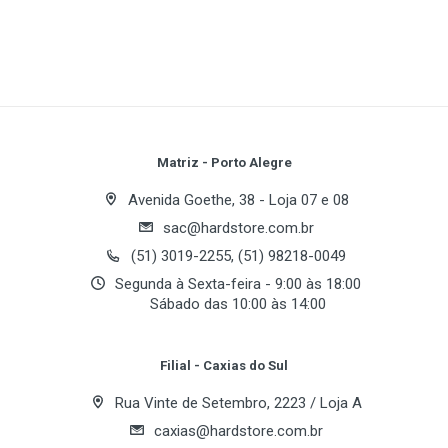
Plataforma
Desktop PC
Capacidade
Write A Review
1GB Kit (2 x 512MB)
Tipo de Memória
Review Stars
Your Name
Matriz - Porto Alegre
DDR2
Avenida Goethe, 38 - Loja 07 e 08
Frequência
sac@hardstore.com.br
Email Address
533MHz PC2-4200
(51) 3019-2255, (51) 98218-0049
CAS Latency
Segunda à Sexta-feira - 9:00 às 18:00
Sábado das 10:00 às 14:00
4
Your Review
Tensão
Filial - Caxias do Sul
1.8V
Rua Vinte de Setembro, 2223 / Loja A
caxias@hardstore.com.br