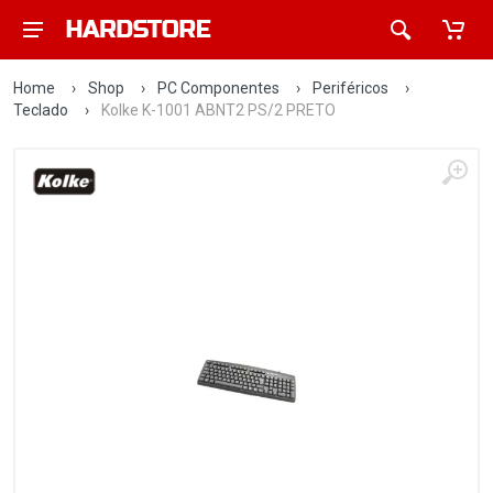
Home
›
Shop
›
PC Componentes
›
Periféricos
›
Teclado
›
Kolke K-1001 ABNT2 PS/2 PRETO