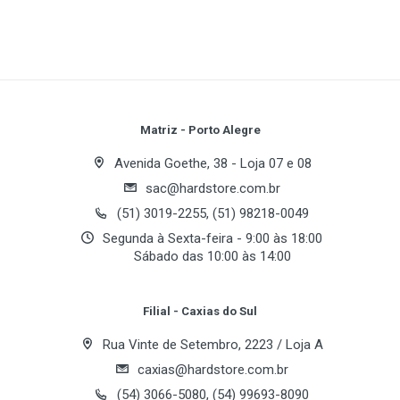
Write A Review
Review Stars
Your Name
Matriz - Porto Alegre
Avenida Goethe, 38 - Loja 07 e 08
sac@hardstore.com.br
Email Address
(51) 3019-2255, (51) 98218-0049
Segunda à Sexta-feira - 9:00 às 18:00
Sábado das 10:00 às 14:00
Your Review
Filial - Caxias do Sul
Rua Vinte de Setembro, 2223 / Loja A
caxias@hardstore.com.br
(54) 3066-5080, (54) 99693-8090