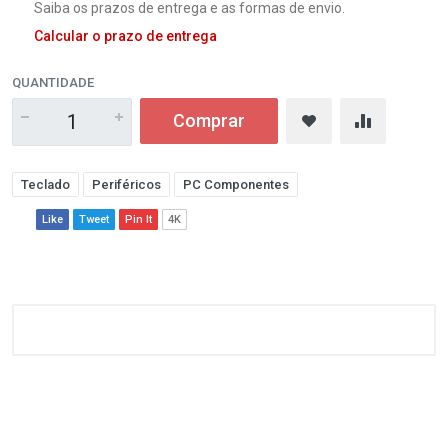
Saiba os prazos de entrega e as formas de envio.
Calcular o prazo de entrega
QUANTIDADE
Comprar
Teclado
Periféricos
PC Componentes
Like
Tweet
Pin It
4K
Customer Reviews
1
(atual)
2
3
4
5