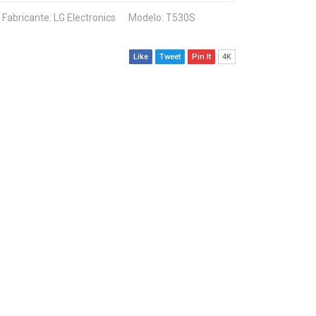
Fabricante:
LG Electronics
Modelo: T530S
Like
Tweet
Pin It
4K