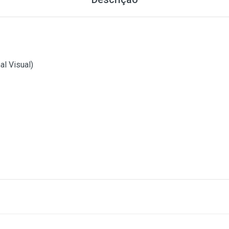
al Visual)
1
(atual)
2
3
4
5