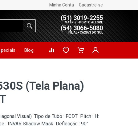
Minha Conta
Cadastre-se
(51) 3019-2255
MATRIZ - PORTO ALEGRE
(54) 3066-5080
FILIAL - CAXIAS DO SUL
speciais
Blog
530S (Tela Plana)
RT
diagonal Visual) Tipo de Tubo : FCDT Pitch : H:
e : INVAR Shadow Mask Deflecção : 90°