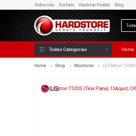
Sobre nós
Contato
Rastrear Pedido
Blog
Home
Todas Categorias
Home
›
Shop
›
Monitores
›
LG Flatron T530S