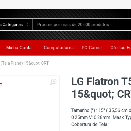
Minha Conta
Computadores
PC Gamer
Ofertas E
 (Tela Plana) 15&quot; CRT
LG Flatron T
15&quot; C
Tamanho (") : 15" ( 35,56 cm 
0.25mm V: 0.28mm Mask Typ
Cobertura de Tela :