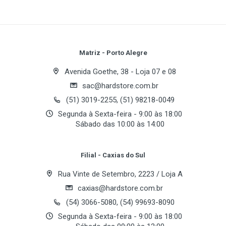
1280 x 1024 @ 66Hz Cobertura de Tela Antiestática,
Write A Review
anti-reflexiva e antiglare Função Brightview.
Review Stars
Your Name
Matriz - Porto Alegre
Avenida Goethe, 38 - Loja 07 e 08
sac@hardstore.com.br
Email Address
(51) 3019-2255, (51) 98218-0049
Segunda à Sexta-feira - 9:00 às 18:00
Sábado das 10:00 às 14:00
Your Review
Filial - Caxias do Sul
Rua Vinte de Setembro, 2223 / Loja A
caxias@hardstore.com.br
(54) 3066-5080, (54) 99693-8090
Segunda à Sexta-feira - 9:00 às 18:00