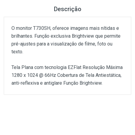
Descrição
O monitor T730SH, oferece imagens mais nítidas e
brilhantes. Função exclusiva Brightview que permite
pré-ajustes para a visualização de filme, foto ou
texto.
Tela Plana com tecnologia EZFlat Resolução Máxima
1280 x 1024 @ 66Hz Cobertura de Tela Antiestática,
anti-reflexiva e antiglare Função Brightview.
Customer Reviews
O monitor T730SH, oferece imagens mais nítidas e
brilhantes. Função exclusiva Brightview que permite
pré-ajustes para a visualização de filme, foto ou
1
(atual)
2
3
4
5
texto.
Tela Plana com tecnologia EZFlat Resolução Máxima