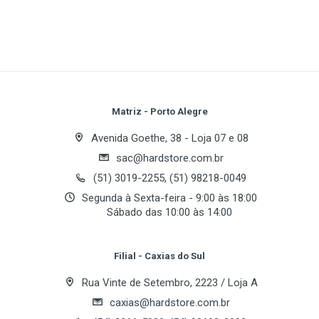
DVD+R:
DVD+R DL:
DVD+RW:
Write A Review
DVD-R:
DVD-ROM Access Time:
DVD-RW:
Review Stars
Your Name
Matriz - Porto Alegre
Avenida Goethe, 38 - Loja 07 e 08
sac@hardstore.com.br
Email Address
(51) 3019-2255, (51) 98218-0049
Segunda à Sexta-feira - 9:00 às 18:00
Sábado das 10:00 às 14:00
Your Review
Filial - Caxias do Sul
Rua Vinte de Setembro, 2223 / Loja A
caxias@hardstore.com.br