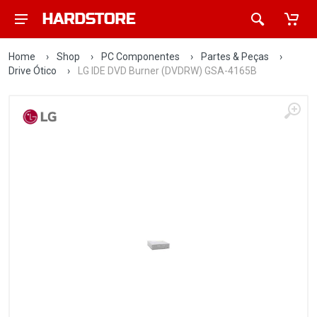
Home
›
Shop
›
PC Componentes
›
Partes & Peças
›
Drive Ótico
›
LG IDE DVD Burner (DVDRW) GSA-4165B