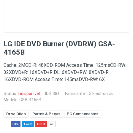
LG IDE DVD Burner (DVDRW) GSA-
4165B
Cache: 2MCD-R: 48XCD-ROM Access Time: 125msCD-RW:
32XDVD+R: 16XDVD+R DL: 6XDVD+RW: 8XDVD-R:
16XDVD-ROM Access Time: 145msDVD-RW: 6X
Status:
Indisponível
ID# 381
Fabricante:
LG Electronics
Modelo: GSA-4165B-
Drive Ótico
Partes & Peças
PC Componentes
Like
Tweet
Pin It
4K