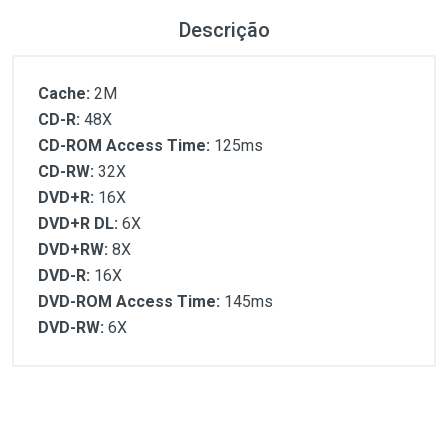
Descrição
Cache:
2M
CD-R:
48X
CD-ROM Access Time:
125ms
CD-RW:
32X
DVD+R:
16X
DVD+R DL:
6X
DVD+RW:
8X
DVD-R:
16X
DVD-ROM Access Time:
145ms
DVD-RW:
6X
Customer Reviews
Cache:
CD-R:
CD-ROM Access Time:
1
(atual)
2
3
4
5
CD-RW: