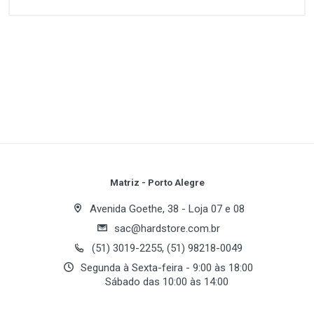
Customer Reviews
1
(atual)
2
3
4
5
Write A Review
Review Stars
Your Name
Matriz - Porto Alegre
Avenida Goethe, 38 - Loja 07 e 08
sac@hardstore.com.br
Email Address
(51) 3019-2255, (51) 98218-0049
Segunda à Sexta-feira - 9:00 às 18:00
Sábado das 10:00 às 14:00
Your Review