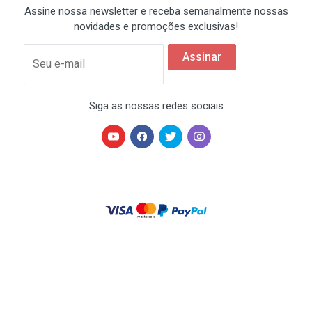
Assine nossa newsletter e receba semanalmente nossas
novidades e promoções exclusivas!
Assinar
Seu e-mail
Siga as nossas redes sociais
HARDSTORE® é uma marca registrada de HARDSTORE
COMÉRCIO IMP. EXP. DE EQUIP. DE INFORMÁTICA - CNPJ
07.350.337/0001-78 | Todos os direitos reservados. Os
preços anunciados neste site ou via e-mail
promocional podem ser alterados sem prévio aviso. A
HARDSTORE não é responsável por erros descritivos.
As fotos contidas nesta página são meramente
ilustrativas do produto e podem variar de acordo com o