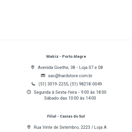
1
(atual)
2
3
4
5
A tecnologia MIMO utiliza vários rádios para criar um
sinal robusto que alcança uma distância até 4 vezes
superior e reduz os pontos mortos
Até 12 vezes mais rápido do que uma rede sem fios
Write A Review
G, mas também funciona perfeitamente com
dispositivos sem fios G e B
Os sinais sem fios são protegidos por encriptação
Review Stars
Your Name
Matriz - Porto Alegre
até 256 bits e a rede é protegida dos ataques
provenientes da Internet por uma firewall SPI
Avenida Goethe, 38 - Loja 07 e 08
poderosa
sac@hardstore.com.br
Email Address
(51) 3019-2255, (51) 98218-0049
Segunda à Sexta-feira - 9:00 às 18:00
Sábado das 10:00 às 14:00
Your Review
Filial - Caxias do Sul
Rua Vinte de Setembro, 2223 / Loja A