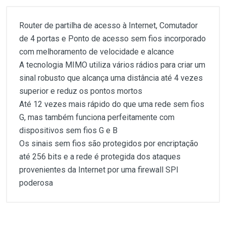
Router de partilha de acesso à Internet, Comutador
de 4 portas e Ponto de acesso sem fios incorporado
com melhoramento de velocidade e alcance
A tecnologia MIMO utiliza vários rádios para criar um
sinal robusto que alcança uma distância até 4 vezes
superior e reduz os pontos mortos
Até 12 vezes mais rápido do que uma rede sem fios
G, mas também funciona perfeitamente com
dispositivos sem fios G e B
Os sinais sem fios são protegidos por encriptação
até 256 bits e a rede é protegida dos ataques
provenientes da Internet por uma firewall SPI
poderosa
Customer Reviews
Router de partilha de acesso à Internet, Comutador
de 4 portas e Ponto de acesso sem fios incorporado
com melhoramento de velocidade e alcance