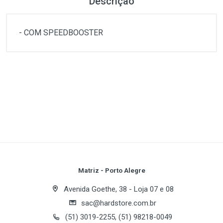
Descrição
- COM SPEEDBOOSTER
Customer Reviews
- COM SPEEDBOOSTER
1
(atual)
2
3
4
5
Write A Review
Review Stars
Your Name
Matriz - Porto Alegre
Avenida Goethe, 38 - Loja 07 e 08
sac@hardstore.com.br
Email Address
(51) 3019-2255, (51) 98218-0049