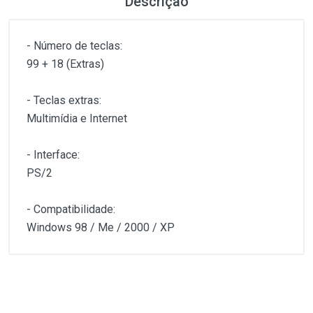
Descrição
- Número de teclas:
99 + 18 (Extras)
- Teclas extras:
Multimídia e Internet
- Interface:
PS/2
- Compatibilidade:
Windows 98 / Me / 2000 / XP
Customer Reviews
1
(atual)
2
3
4
5