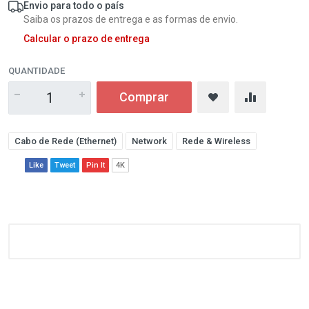
Envio para todo o país
Saiba os prazos de entrega e as formas de envio.
Calcular o prazo de entrega
QUANTIDADE
Comprar
Cabo de Rede (Ethernet)
Network
Rede & Wireless
Like
Tweet
Pin It
4K
Customer Reviews
1
(atual)
2
3
4
5