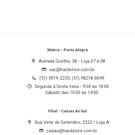
Write A Review
Review Stars
Your Name
Matriz - Porto Alegre
Avenida Goethe, 38 - Loja 07 e 08
sac@hardstore.com.br
Email Address
(51) 3019-2255, (51) 98218-0049
Segunda à Sexta-feira - 9:00 às 18:00
Sábado das 10:00 às 14:00
Your Review
Filial - Caxias do Sul
Rua Vinte de Setembro, 2223 / Loja A
caxias@hardstore.com.br