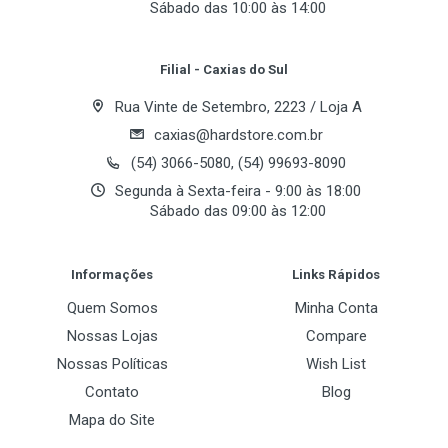
Sábado das 10:00 às 14:00
3200MHz PC4-25600
Your Review
CAS Latency
Filial - Caxias do Sul
22
Rua Vinte de Setembro, 2223 / Loja A
Timing
O KVR32N22S8/16 é um módulo de memória
caxias@hardstore.com.br
22-22-22
SDRAM DDR4-3200 CL22 de 2G x 64 bits (16GB)
(54) 3066-5080, (54) 99693-8090
(DRAM síncrona), 1Rx8, baseado em oito FBGA de
Tensão
Segunda à Sexta-feira - 9:00 às 18:00
2G x 8bits. O SPD é programado para o tempo de
Sábado das 09:00 às 12:00
1.2V
latência DDR4-3200 padrão JEDEC de 22-22-22 a
Post Your Review
Verificação de Erro
1,2V. Cada DIMM de 288 pinos usa contatos
Informações
Links Rápidos
Não
dourados.
Quem Somos
Minha Conta
Dissipador de Calor
Nossas Lojas
Compare
Não
Nossas Políticas
Wish List
Contato
Blog
Mapa do Site