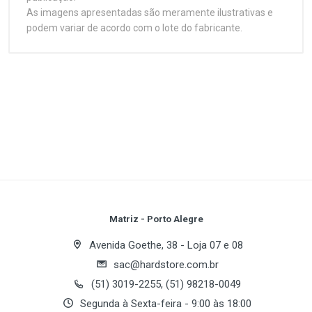
As imagens apresentadas são meramente ilustrativas e
podem variar de acordo com o lote do fabricante.
Customer Reviews
Especificações Técnicas
1
(atual)
2
3
4
5
Plataforma
Desktop PC
Série
Write A Review
ValueRAM
Capacidade
Review Stars
Your Name
Matriz - Porto Alegre
16GB
Avenida Goethe, 38 - Loja 07 e 08
Tipo de Memória
sac@hardstore.com.br
Email Address
DDR4
(51) 3019-2255, (51) 98218-0049
Segunda à Sexta-feira - 9:00 às 18:00
Frequência