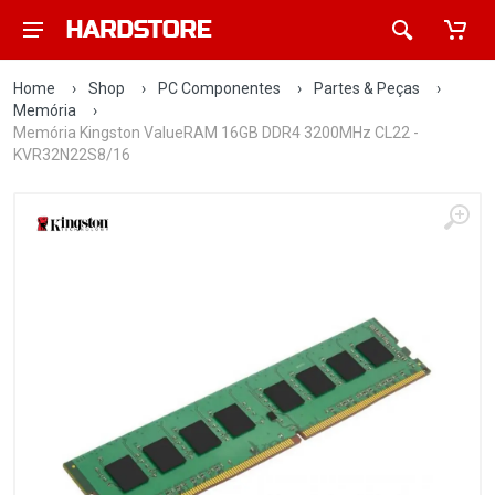
Home
›
Shop
›
PC Componentes
›
Partes & Peças
›
Memória
›
Memória Kingston ValueRAM 16GB DDR4 3200MHz CL22 -
KVR32N22S8/16