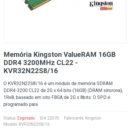
Memória Kingston ValueRAM 16GB
DDR4 3200MHz CL22 -
KVR32N22S8/16
O KVR32N22S8/16 é um módulo de memória SDRAM
DDR4-3200 CL22 de 2G x 64 bits (16GB) (DRAM síncrona),
1Rx8, baseado em oito FBGA de 2G x 8bits. O SPD é
programado para
Status:
Esgotado
ID# 22070
Fabricante:
Kingston
Modelo: KVR32N22S8/16