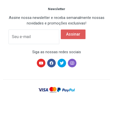
Newsletter
Assine nossa newsletter e receba semanalmente nossas
novidades e promoções exclusivas!
Assinar
Seu e-mail
Siga as nossas redes sociais
HARDSTORE® é uma marca registrada de HARDSTORE
COMÉRCIO IMP. EXP. DE EQUIP. DE INFORMÁTICA - CNPJ
07.350.337/0001-78 | Todos os direitos reservados. Os
preços anunciados neste site ou via e-mail