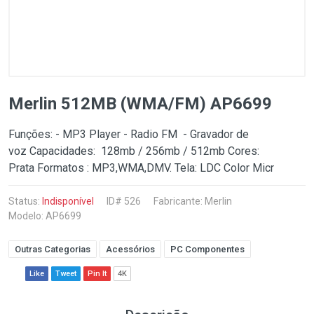
Merlin 512MB (WMA/FM) AP6699
Funções: - MP3 Player - Radio FM - Gravador de
voz Capacidades: 128mb / 256mb / 512mb Cores:
Prata Formatos : MP3,WMA,DMV. Tela: LDC Color Micr
Status:
Indisponível
ID# 526
Fabricante:
Merlin
Modelo: AP6699
Outras Categorias
Acessórios
PC Componentes
Like
Tweet
Pin It
4K