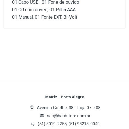
01 Cabo USB, 01 Fone de ouvido
01 Cd com drives, 01 Pilha AAA
01 Manual, 01 Fonte EXT. Bi-Volt
Customer Reviews
Funções:
- MP3 Player
- Radio FM
1
(atual)
2
3
4
5
- Gravador de voz
Capacidades:
128mb / 256mb / 512mb
Cores:
Prata
Formatos :
MP3,WMA,DMV.
Write A Review
Tela:
LDC Color
Microfone:
Embutido
Recursos Emb. :
65000 color DMV
Review Stars
Your Name
Matriz - Porto Alegre
Bateria:
Int. Recarregável Li-Ion 3.6V
Conectores:
Saida de Audio/Video
Avenida Goethe, 38 - Loja 07 e 08
Interface:
USB
sac@hardstore.com.br
Email Address
(51) 3019-2255, (51) 98218-0049