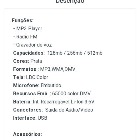
Descrição
Funções:
- MP3 Player
- Radio FM
- Gravador de voz
Capacidades:
128mb / 256mb / 512mb
Cores:
Prata
Formatos :
MP3,WMA,DMV.
Tela:
LDC Color
Microfone:
Embutido
Recursos Emb. :
65000 color DMV
Bateria:
Int. Recarregável Li-Ion 3.6V
Conectores:
Saida de Audio/Video
Interface:
USB
Acessórios: