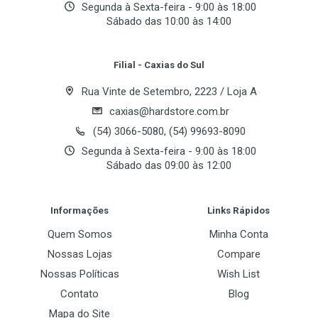
Acessórios:
Segunda à Sexta-feira - 9:00 às 18:00
01 Cabo USB, 01 Fone de ouvido
Sábado das 10:00 às 14:00
Your Review
01 Cd com drives, 01 Pilha AAA
01 Manual, 01 Fonte EXT. Bi-Volt
Filial - Caxias do Sul
Rua Vinte de Setembro, 2223 / Loja A
caxias@hardstore.com.br
(54) 3066-5080, (54) 99693-8090
Segunda à Sexta-feira - 9:00 às 18:00
Sábado das 09:00 às 12:00
Post Your Review
Informações
Links Rápidos
Quem Somos
Minha Conta
Nossas Lojas
Compare
Nossas Políticas
Wish List
Contato
Blog
Mapa do Site