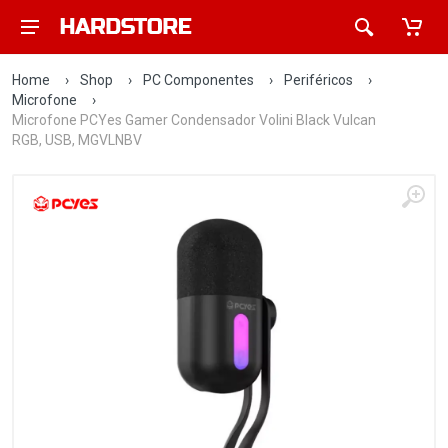
Home
›
Shop
›
PC Componentes
›
Periféricos
›
Microfone
›
Microfone PCYes Gamer Condensador Volini Black Vulcan
RGB, USB, MGVLNBV