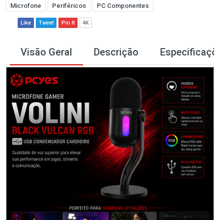
Microfone
Periféricos
PC Componentes
Like
Tweet
Pin It
4K
Visão Geral
Descrição
Especificaçõ