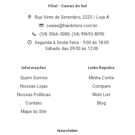
solução eficiente para quem busca qualidade e
Frequência de Resposta
Filial - Caxias do Sul
simplicidade.
50 Hz – 18 kHz
Rua Vinte de Setembro, 2223 / Loja A
Sensibilidade
caxias@hardstore.com.br
-33 dB ±3 dB @ 1 kHz
(54) 3066-5080, (54) 99693-8090
Destaques do Produto
Segunda à Sexta-feira - 9:00 às 18:00
Profundidade de Bit
Sábado das 09:00 às 12:00
16 bits
Post Your Review
Microfone condensador com padrão cardioide
Taxa de Amostragem
Informações
Links Rápidos
Conexão USB plug and play (sem drivers)
48 kHz
Quem Somos
Minha Conta
Botão de mute touch integrado
Cancelamento de Ruído (ENC)
Nossas Lojas
Compare
Sim
Iluminação RGB estilo Black Vulcan
Nossas Políticas
Wish List
Contato
Blog
Captação de voz com redução de ruídos laterais
Mapa do Site
Conectividade
Ideal para streaming, jogos e reuniões
Conexão Receptor
Newsletter
Especificações Técnicas
USB 2.0