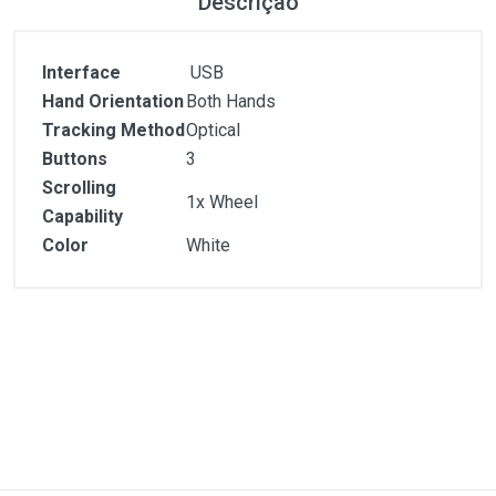
Descrição
Interface
USB
Hand Orientation
Both Hands
Tracking Method
Optical
Buttons
3
Scrolling
1x Wheel
Capability
Color
White
Customer Reviews
Interface
USB
Hand Orientation
Both Hands
Tracking Method
Optical
1
(atual)
2
3
4
5
Buttons
3
Scrolling
1x Wheel
Capability
Color
White
Write A Review