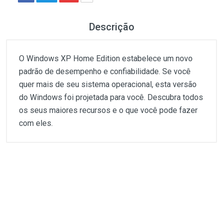
Descrição
O Windows XP Home Edition estabelece um novo
padrão de desempenho e confiabilidade. Se você
quer mais de seu sistema operacional, esta versão
do Windows foi projetada para você. Descubra todos
os seus maiores recursos e o que você pode fazer
com eles.
Customer Reviews
O Windows XP Home Edition estabelece um novo
padrão de desempenho e confiabilidade. Se você
quer mais de seu sistema operacional, esta versão
1
(atual)
2
3
4
5
do Windows foi projetada para você. Descubra todos
os seus maiores recursos e o que você pode fazer
com eles.