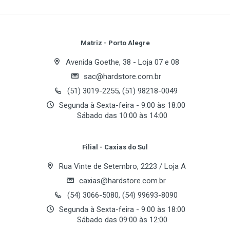
Ergonomia
Write A Review
tenha mais foco durante o dia todo com recursos de
Destro
produtividade projetados para se adequar ao seu
estilo de trabalho. Conecte-se facilmente em até 3
Review Stars
Your Name
Matriz - Porto Alegre
dispositivos via Bluetooth ou Logi Bolt e desfrute de
Conectividade
até 2 anos de vida útil da bateria em uma única pilha
Avenida Goethe, 38 - Loja 07 e 08
AA.* *A vida útil da bateria pode variar dependendo
Comunicação
sac@hardstore.com.br
Email Address
Bluetooth
do usuário e das condições de computação.
(51) 3019-2255, (51) 98218-0049
Wireless (Sem Fio)
Segunda à Sexta-feira - 9:00 às 18:00
Dê um Lift: quando a vida cotidiana no escritório
Sábado das 10:00 às 14:00
Interface
Your Review
for exaustiva, o Mouse Ergonômico Lift Vertical
USB
da Logitech irá te ajudar com a postura ideal -
Filial - Caxias do Sul
perfeito para mãos direitas pequenas ou médias
Rua Vinte de Setembro, 2223 / Loja A
Deixe sua mão elevada para o máximo conforto:
caxias@hardstore.com.br
descanse a sua mão no Mouse Lift Vertical
(54) 3066-5080, (54) 99693-8090
durante todo o dia, com uma textura suave e um
Segunda à Sexta-feira - 9:00 às 18:00
descanso de polegar para maior conforto
Sábado das 09:00 às 12:00