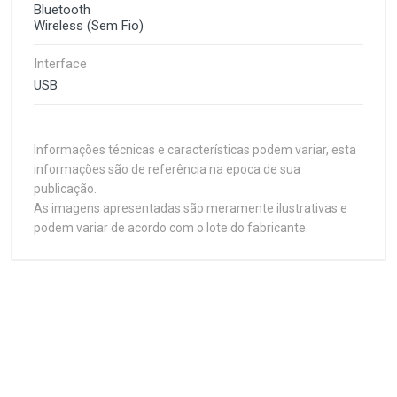
Bluetooth
Wireless (Sem Fio)
Interface
USB
Informações técnicas e características podem variar, esta
informações são de referência na epoca de sua
publicação.
As imagens apresentadas são meramente ilustrativas e
podem variar de acordo com o lote do fabricante.
Customer Reviews
Quando a vida cotidiana no escritório for exaustiva,
dê um Lift. Uma ótima pegada para mãos pequenas e
médias, o Mouse Ergonômico Lift Vertical é
Características
1
(atual)
2
3
4
5
fabricado para conforto o dia todo. Deixe sua mão
elevada para o máximo conforto com uma pegada
Plataforma
Mouse
emborrachada e apoio confortável para o polegar.
Realinhe para uma postura mais natural em 57°. E