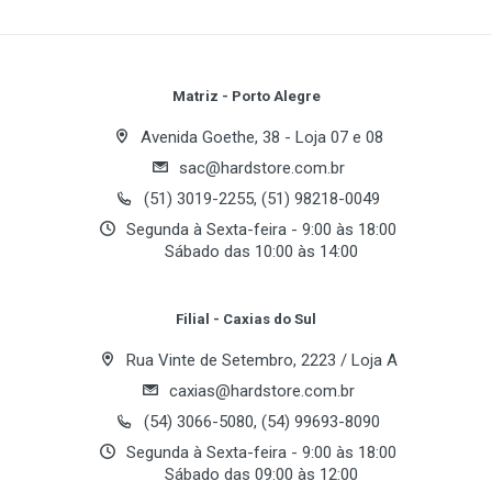
Write A Review
switches Kailh nos botões principais, entrega
Conectividade
respostas rápidas e alta confiabilidade durante as
partidas.
Review Stars
Your Name
Comunicação
Matriz - Porto Alegre
Wired (Com Fio)
Com DPI ajustável de até 12.400, taxa de atualização
Avenida Goethe, 38 - Loja 07 e 08
de até 1000Hz (1ms) e pés em PTFE para
Interface
sac@hardstore.com.br
Email Address
deslizamento suave, o Malus White Ghost
USB
(51) 3019-2255, (51) 98218-0049
proporciona controle preciso e movimentação fluida.
Segunda à Sexta-feira - 9:00 às 18:00
Seu acabamento branco aliado à iluminação RGB
Sábado das 10:00 às 14:00
Especificações Técnicas
Your Review
personalizável complementa qualquer setup gamer
moderno.
Botões
Filial - Caxias do Sul
6 Botões
Rua Vinte de Setembro, 2223 / Loja A
Botão de Rolagem
caxias@hardstore.com.br
1 x Wheel
Destaques do Produto
(54) 3066-5080, (54) 99693-8090
Segunda à Sexta-feira - 9:00 às 18:00
Resolução
Sábado das 09:00 às 12:00
Sensor Pixart PWM3327DB de alta precisão
12400 dpi