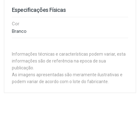
Especificações Físicas
Cor
Branco
Informações técnicas e características podem variar, esta
informações são de referência na epoca de sua
publicação.
As imagens apresentadas são meramente ilustrativas e
podem variar de acordo com o lote do fabricante.
Customer Reviews
Mouse Gamer PCYES Malus White Ghost, RGB,
12400 DPI, 6 Botões, Branco, PMGMWG
Características
1
(atual)
2
3
4
5
O PCYES Malus White Ghost é um mouse gamer
desenvolvido para oferecer precisão, conforto e
Plataforma
desempenho em jogos competitivos e uso diário.
Gaming
Equipado com sensor Pixart PWM3327DB e