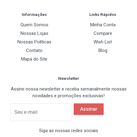
Post Your Review
DPI ajustável de até 12.400
Informações
Links Rápidos
6 botões
Especificações Físicas
Quem Somos
Minha Conta
Switches Kailh de alta durabilidade
Nossas Lojas
Compare
Cor
Nossas Políticas
Wish List
Branco
Iluminação RGB personalizável
Contato
Blog
Cabo em nylon trançado de 1,8 metros
Mapa do Site
Especificações Técnicas
Newsletter
Assine nossa newsletter e receba semanalmente nossas
Marca: PCYES
novidades e promoções exclusivas!
Modelo: PMGMWG
Assinar
Seu e-mail
Cor: Branco (White Ghost)
Sensor: Pixart PWM3327DB
Siga as nossas redes sociais
Switches: Kailh