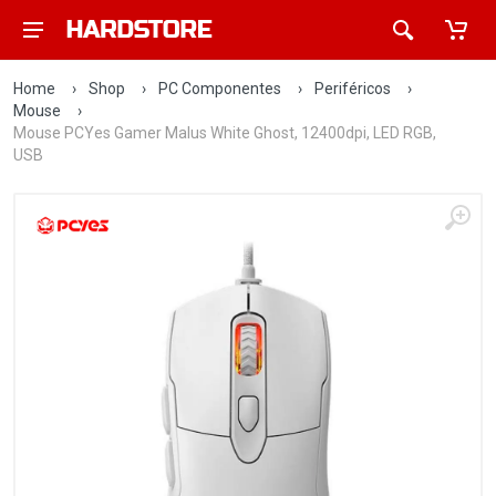
Home
›
Shop
›
PC Componentes
›
Periféricos
›
Mouse
›
Mouse PCYes Gamer Malus White Ghost, 12400dpi, LED RGB,
USB