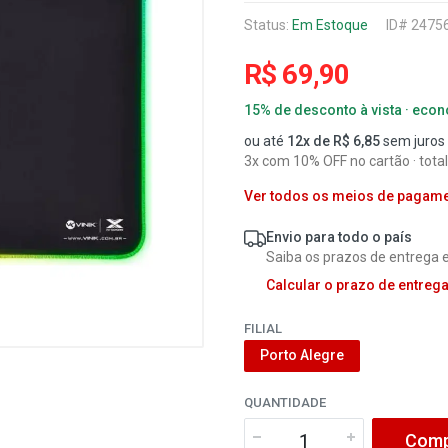
Status:
Em Estoque
ID# 2475
R$ 69,90
15% de desconto à vista · eco
ou até
12x de R$ 6,85
sem juros
3x com 10% OFF no cartão · total
Ver todos os meios de pagam
Envio para todo o país
Saiba os prazos de entrega e
Calcular o prazo de entreg
FILIAL
Porto Alegre
QUANTIDADE
Comp