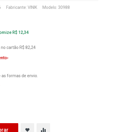
6
Fabricante:
VINIK
Modelo: 30988
nomize R$ 12,34
 no cartão R$ 82,24
ento
›
 as formas de envio.
a
rar