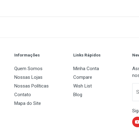
 proporciona uma melhor aderência e jogabilidade, sua espes
ostura da mais agilidade, precisão e velocidade aos movimento
1
(atual)
2
3
4
5
se emborrachada antiderrapante
Informações
Links Rápidos
New
Quem Somos
Minha Conta
Ass
nos
Nossas Lojas
Compare
Nossas Políticas
Wish List
 Name
Email Address
S
Contato
Blog
Mapa do Site
uch.
Sig