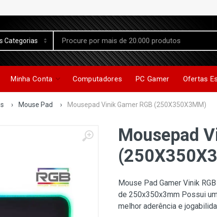
Minha Conta
Computadores
PC Gamer
Ofertas E
os
›
Mouse Pad
›
Mousepad Vinik Gamer RGB (250X350X3MM)
Mousepad V
(250X350X
Mouse Pad Gamer Vinik RGB 
de 250x350x3mm Possui uma
melhor aderência e jogabili