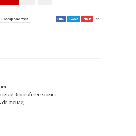
C Componentes
Like
Tweet
Pin It
4K
3mm
sura de 3mm oferece maior
s do mouse;