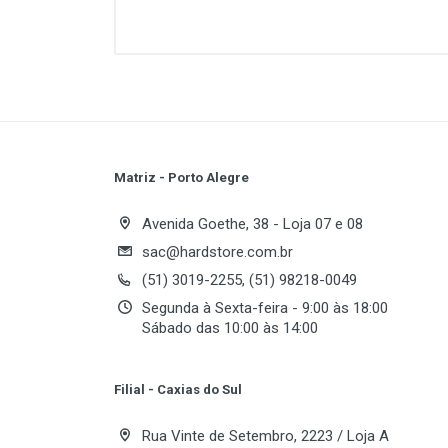
Possui uma base emborrachada que
conforto e o tecido macio e sem c
Dados técnicos:
Material: Tecido poliéster com ba
Acabamento: Costurado
Matriz - Porto Alegre
Cor: Preto
Write A Review
Peso: Aprox. 200g
Avenida Goethe, 38 - Loja 07 e 08
Espessura: 3mm
sac@hardstore.com.br
Dimensões: 250x350mm
(51) 3019-2255, (51) 98218-0049
Review Stars
Your
Modelo: RGB
Segunda à Sexta-feira - 9:00 às 18:00
Sábado das 10:00 às 14:00
LED RGB com troca de cores via to
Your Review
1 Porta USB extra
Filial - Caxias do Sul
Rua Vinte de Setembro, 2223 / Loja A