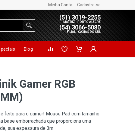
Minha Conta
Cadastre-se
(51) 3019-2255
MATRIZ - PORTO ALEGRE
(54) 3066-5080
FILIAL - CAXIAS DO SUL
speciais
Blog
inik Gamer RGB
3MM)
é feito para o gamer! Mouse Pad com tamanho
 base emborrachada que proporciona uma
dade, sua espessura de 3m