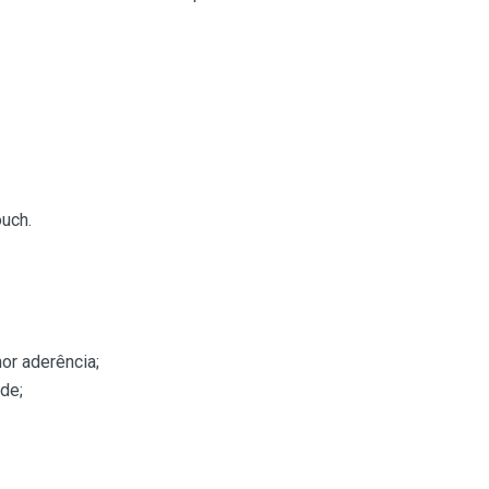
uch.
or aderência;
de;
feito para o gamer! Mouse Pad com tamanho de 250x350x