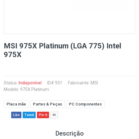
MSI 975X Platinum (LGA 775) Intel
975X
Status:
Indisponível
ID# 931
Fabricante:
MSI
Modelo: 975X Platinum
Placa mãe
Partes & Peças
PC Componentes
Like
Tweet
Pin It
4K
Descrição