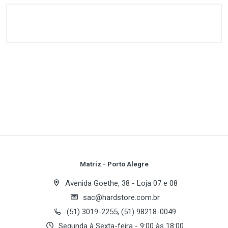
Customer Reviews
1
(atual)
2
3
4
5
Write A Review
Review Stars
Your Name
Matriz - Porto Alegre
Avenida Goethe, 38 - Loja 07 e 08
sac@hardstore.com.br
Email Address
(51) 3019-2255, (51) 98218-0049
Segunda à Sexta-feira - 9:00 às 18:00