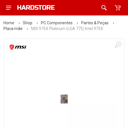
Home
›
Shop
›
PC Componentes
›
Partes & Peças
›
Placa mãe
›
MSI 975X Platinum (LGA 775) Intel 975X