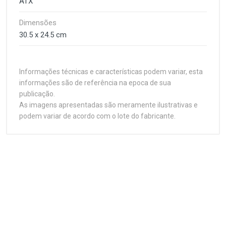
ATX
Dimensões
30.5 x 24.5 cm
Informações técnicas e características podem variar, esta
informações são de referência na epoca de sua
publicação.
As imagens apresentadas são meramente ilustrativas e
podem variar de acordo com o lote do fabricante.
Customer Reviews
Processador
1
(atual)
2
3
4
5
Soquete
LGA 775
Plataforma
Write A Review