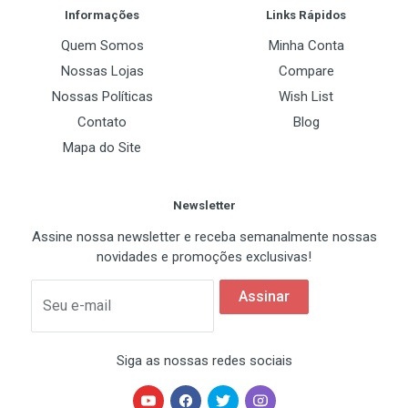
Bancos de Memoria
Informações
Links Rápidos
2 x 240-pinos DIMM
Quem Somos
Minha Conta
Frequencia de Memoria
Nossas Lojas
Compare
DDR2 800 MHz
Nossas Políticas
Wish List
Contato
Blog
Maximo de Memoria Suportado
Mapa do Site
8GB
Canal Suportado
Newsletter
Dual Channel
Assine nossa newsletter e receba semanalmente nossas
novidades e promoções exclusivas!
Slots de Expansão
Assinar
Seu e-mail
PCI Express x16
2 x PCI Express x16
Siga as nossas redes sociais
PCI Express x1
2 x PCI Express 2.0 x1