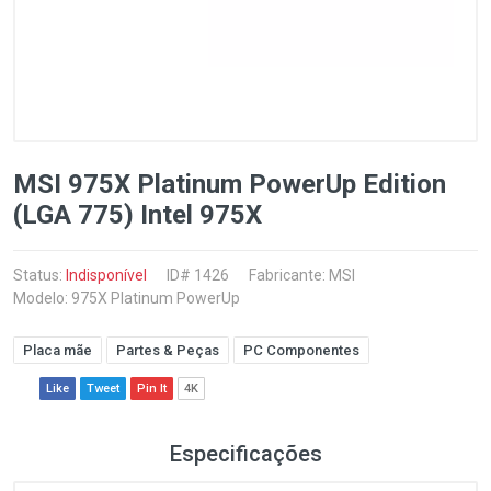
MSI 975X Platinum PowerUp Edition
(LGA 775) Intel 975X
Status:
Indisponível
ID# 1426
Fabricante:
MSI
Modelo: 975X Platinum PowerUp
Placa mãe
Partes & Peças
PC Componentes
Like
Tweet
Pin It
4K
Especificações