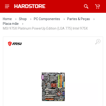
Home
›
Shop
›
PC Componentes
›
Partes & Peças
›
Placa mãe
›
MSI 975X Platinum PowerUp Edition (LGA 775) Intel 975X