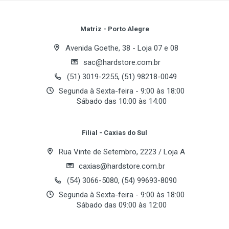
Intel
Processador(es) suportado(s)
Review Stars
Your Name
Matriz - Porto Alegre
Intel Core 2 (Quad/Extreme/Duo) / Pentium (EE/D/4)
Avenida Goethe, 38 - Loja 07 e 08
BUS de Sistema
sac@hardstore.com.br
Email Address
1066 MHz
(51) 3019-2255, (51) 98218-0049
Segunda à Sexta-feira - 9:00 às 18:00
Sábado das 10:00 às 14:00
Chipset
Your Review
Chipset
Filial - Caxias do Sul
Intel 975X
Rua Vinte de Setembro, 2223 / Loja A
Southbridge
caxias@hardstore.com.br
Intel ICH7DH
(54) 3066-5080, (54) 99693-8090
Segunda à Sexta-feira - 9:00 às 18:00
Sábado das 09:00 às 12:00
Memória
Post Your Review