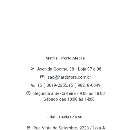
DirectX:
1
(atual)
2
3
4
5
DVI:
Memory Clock:
Memory Interface:
OpenGL:
Write A Review
PixelPipelines:
TV-Out:
VIVO:
Review Stars
Your Name
Matriz - Porto Alegre
Avenida Goethe, 38 - Loja 07 e 08
sac@hardstore.com.br
Email Address
(51) 3019-2255, (51) 98218-0049
Segunda à Sexta-feira - 9:00 às 18:00
Sábado das 10:00 às 14:00
Your Review
Filial - Caxias do Sul
Rua Vinte de Setembro, 2223 / Loja A