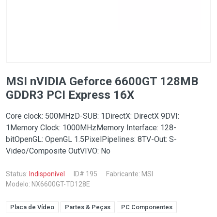
MSI nVIDIA Geforce 6600GT 128MB
GDDR3 PCI Express 16X
Core clock: 500MHzD-SUB: 1DirectX: DirectX 9DVI:
1Memory Clock: 1000MHzMemory Interface: 128-
bitOpenGL: OpenGL 1.5PixelPipelines: 8TV-Out: S-
Video/Composite OutVIVO: No
Status:
Indisponível
ID# 195
Fabricante:
MSI
Modelo: NX6600GT-TD128E
Placa de Vídeo
Partes & Peças
PC Componentes