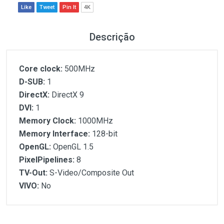
Like
Tweet
Pin It
4K
Descrição
Core clock:
500MHz
D-SUB:
1
DirectX:
DirectX 9
DVI:
1
Memory Clock:
1000MHz
Memory Interface:
128-bit
OpenGL:
OpenGL 1.5
PixelPipelines:
8
TV-Out:
S-Video/Composite Out
VIVO:
No
Customer Reviews
Core clock:
D-SUB: