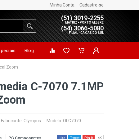
Minha Conta
Cadastre-se
(51) 3019-2255
MATRIZ - PORTO ALEGRE
(54) 3066-5080
FILIAL - CAXIAS DO SUL
speciais
Blog
ical Zoom
media C-7070 7.1MP
 Zoom
Fabricante:
Olympus
Modelo: OLC7070
s
PC Componentes
Like
Tweet
Pin It
4K