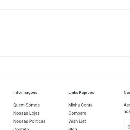
1
(atual)
2
3
4
5
Informações
Links Rápidos
New
Quem Somos
Minha Conta
Ass
nos
Nossas Lojas
Compare
Nossas Políticas
Wish List
 Name
Email Address
S
Contato
Blog