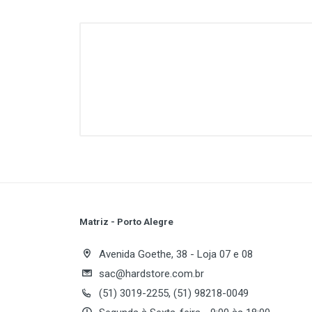
Customer Reviews
Matriz - Porto Alegre
Write A Review
Avenida Goethe, 38 - Loja 07 e 08
sac@hardstore.com.br
(51) 3019-2255, (51) 98218-0049
Review Stars
Your