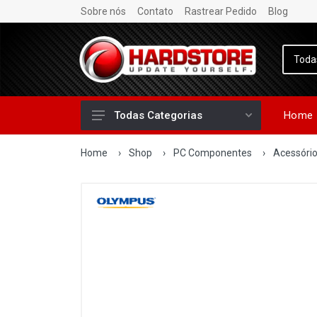
Sobre nós
Contato
Rastrear Pedido
Blog
Home
Todas Categorias
Home
›
Shop
›
PC Componentes
›
Acessóri