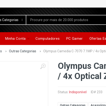
Minha Conta
Computadores
PC Gamer
Ofertas E
os
›
Outras Categorias
›
Olympus Camedia C-7070 7.1MP / 4x Opt
Olympus Ca
/ 4x Optical
Status:
Indisponível
ID# 233
Outras Categorias
Acessório