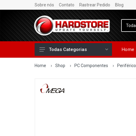
Sobre nós
Contato
Rastrear Pedido
Blog
Home
Todas Categorias
Home
›
Shop
›
PC Componentes
›
Periféric