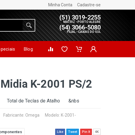
Minha Conta
Cadastre-se
(51) 3019-2255
MATRIZ - PORTO ALEGRE
(54) 3066-5080
FILIAL - CAXIAS DO SUL
speciais
Blog
Midia K-2001 PS/2
Total de Teclas de Atalho &nbs
Fabricante:
Omega
Modelo: K-2001-
omponentes
Like
Tweet
Pin It
4K