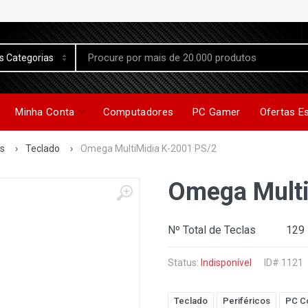
Minha Conta
Computadores
PC Gamer
Ofertas E
os
›
Teclado
›
Omega MultiMidia K-2001 PS/2
Omega Multi
Nº Total de Teclas 129 
Status:
Indisponível
ID# 1121
Teclado
Periféricos
PC C