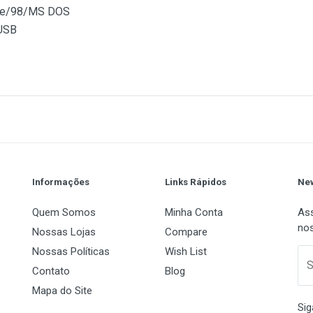
/98/MS DOS
USB
1
(atual)
2
3
4
5
Informações
Links Rápidos
New
Quem Somos
Minha Conta
Ass
nos
Nossas Lojas
Compare
Nossas Políticas
Wish List
 Name
Email Address
S
Contato
Blog
Mapa do Site
Sig