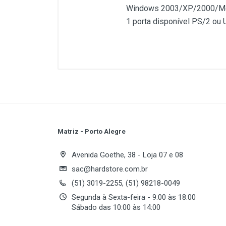
Windows 2003/XP/2000/Me
1 porta disponível PS/2 ou 
Customer Reviews
Nº Total de Teclas
Total de Teclas de Atalho
Teclas Multímidia
Teclas de Internet
Matriz - Porto Alegre
Teclas de Sistema
Write A Review
Avenida Goethe, 38 - Loja 07 e 08
Idioma Padrão
sac@hardstore.com.br
(51) 3019-2255, (51) 98218-0049
Review Stars
Your
Requisitos de sistema
Segunda à Sexta-feira - 9:00 às 18:00
Sábado das 10:00 às 14:00