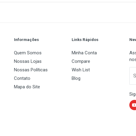
1
(atual)
2
3
4
5
Informações
Links Rápidos
New
Quem Somos
Minha Conta
Ass
nos
Nossas Lojas
Compare
Nossas Políticas
Wish List
 Name
Email Address
S
Contato
Blog
Mapa do Site
Sig