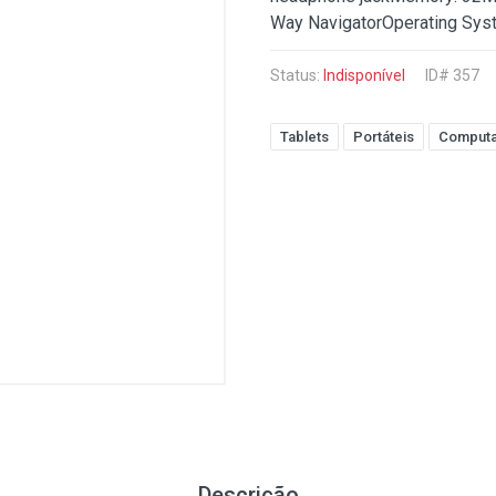
Way NavigatorOperating Syst
Status:
Indisponível
ID# 357
Tablets
Portáteis
Comput
Descrição