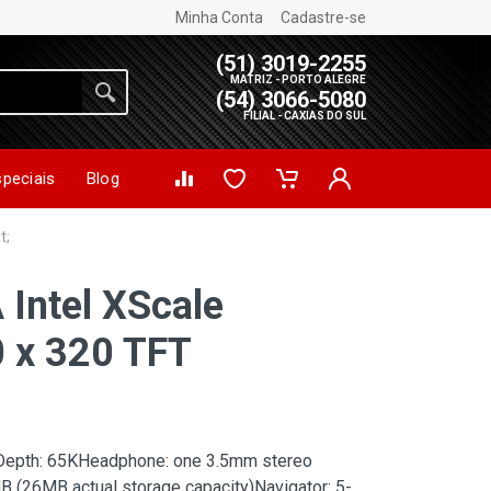
Minha Conta
Cadastre-se
(51) 3019-2255
MATRIZ - PORTO ALEGRE
(54) 3066-5080
FILIAL - CAXIAS DO SUL
speciais
Blog
t;
Intel XScale
 x 320 TFT
 Depth: 65KHeadphone: one 3.5mm stereo
(26MB actual storage capacity)Navigator: 5-