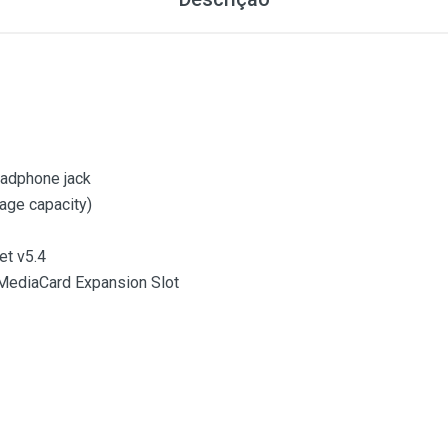
adphone jack
age capacity)
t v5.4
MediaCard Expansion Slot