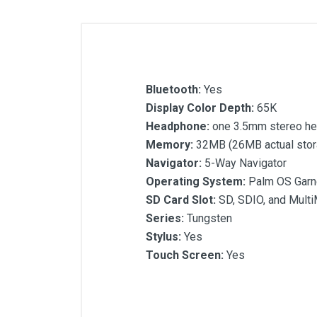
Bluetooth:
Yes
Display Color Depth:
65K
Headphone:
one 3.5mm stereo he
Memory:
32MB (26MB actual stor
Navigator:
5-Way Navigator
Operating System:
Palm OS Garne
SD Card Slot:
SD, SDIO, and Multi
Series:
Tungsten
Stylus:
Yes
Touch Screen:
Yes
Customer Reviews
Bluetooth:
Display Color Depth:
Headphone: