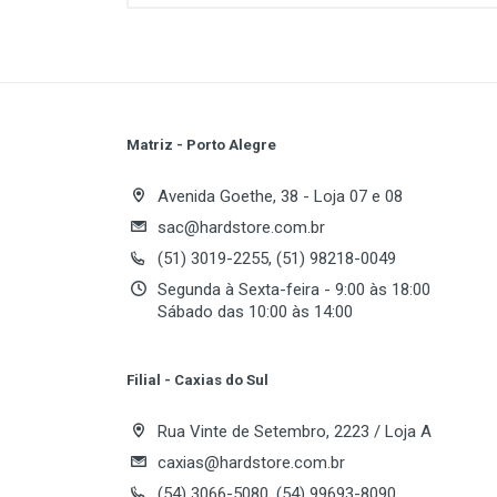
Memory:
Navigator:
Operating System:
SD Card Slot:
Series:
Matriz - Porto Alegre
Stylus:
Write A Review
Touch Screen:
Avenida Goethe, 38 - Loja 07 e 08
sac@hardstore.com.br
(51) 3019-2255, (51) 98218-0049
Review Stars
Your
Segunda à Sexta-feira - 9:00 às 18:00
Sábado das 10:00 às 14:00
Your Review
Filial - Caxias do Sul
Rua Vinte de Setembro, 2223 / Loja A
caxias@hardstore.com.br
(54) 3066-5080, (54) 99693-8090