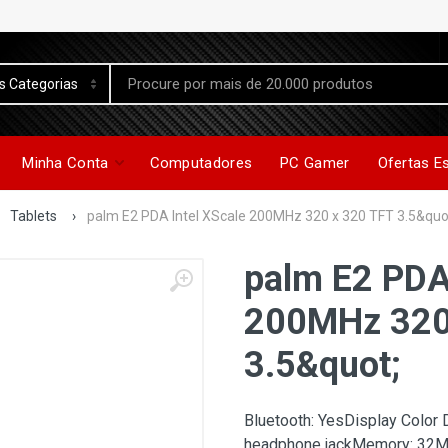
Minha Conta
Computadores
PC Gamer
Ofertas E
Tablets
›
palm E2 PDA Intel XScale 200MHz 320 x 320 TFT 3.5&quo
palm E2 PDA 
200MHz 320
3.5&quot;
Bluetooth: YesDisplay Color
headphone jackMemory: 32MB 