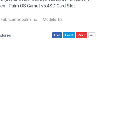
em: Palm OS Garnet v5.4SD Card Slot:
Fabricante:
palm Inc.
Modelo: E2
adores
Like
Tweet
Pin It
4K