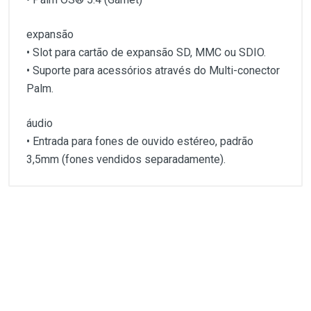
expansão
• Slot para cartão de expansão SD, MMC ou SDIO.
• Suporte para acessórios através do Multi-conector
Palm.
áudio
• Entrada para fones de ouvido estéreo, padrão
3,5mm (fones vendidos separadamente).
Customer Reviews
conectividade sem fio
• Bluetooth® 1.1
• Wi-Fi® 802.11b
1
(atual)
2
3
4
5
processador
• Intel® XScale™ 416 MHz
Write A Review
memória