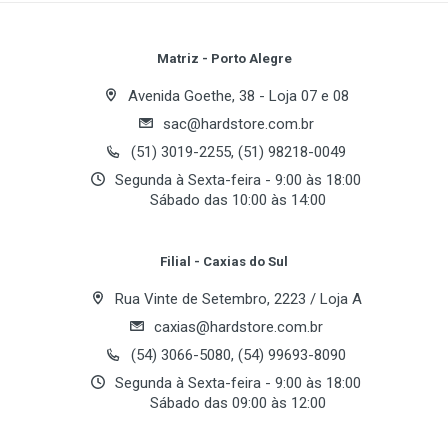
• Disco rígido de 4GB (3.85GB acessíveis ao
usuário).
Review Stars
Your Name
Matriz - Porto Alegre
bateria
Avenida Goethe, 38 - Loja 07 e 08
• Recarregável, de Íons de lítio.
sac@hardstore.com.br
Email Address
(51) 3019-2255, (51) 98218-0049
sistema operacional
Segunda à Sexta-feira - 9:00 às 18:00
• Palm OS® 5.4 (Garnet)
Sábado das 10:00 às 14:00
Your Review
expansão
Filial - Caxias do Sul
• Slot para cartão de expansão SD, MMC ou SDIO.
• Suporte para acessórios através do Multi-conector
Rua Vinte de Setembro, 2223 / Loja A
Palm.
caxias@hardstore.com.br
(54) 3066-5080, (54) 99693-8090
áudio
Segunda à Sexta-feira - 9:00 às 18:00
• Entrada para fones de ouvido estéreo, padrão
Sábado das 09:00 às 12:00
3,5mm (fones vendidos separadamente).
Post Your Review