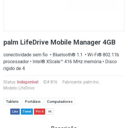
palm LifeDrive Mobile Manager 4GB
conectividade sem fio • Bluetooth® 1.1 • Wi-Fi® 802.11b
processador • Intel® XScale™ 416 MHz memória • Disco
rígido de 4
Status:
Indisponível
ID# 816
Fabricante:
palm Inc.
Modelo: LifeDrive
Tablets
Portáteis
Computadores
Like
Tweet
Pin It
4K