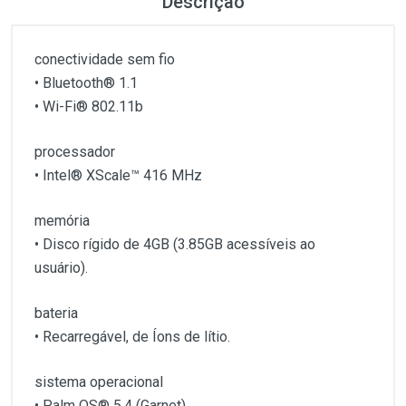
Descrição
conectividade sem fio
• Bluetooth® 1.1
• Wi-Fi® 802.11b
processador
• Intel® XScale™ 416 MHz
memória
• Disco rígido de 4GB (3.85GB acessíveis ao
usuário).
bateria
• Recarregável, de Íons de lítio.
sistema operacional
• Palm OS® 5.4 (Garnet)