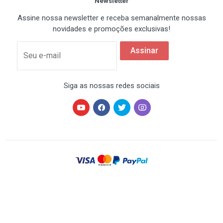
Newsletter
Assine nossa newsletter e receba semanalmente nossas
novidades e promoções exclusivas!
Assinar
Seu e-mail
Siga as nossas redes sociais
HARDSTORE® é uma marca registrada de HARDSTORE
COMÉRCIO IMP. EXP. DE EQUIP. DE INFORMÁTICA - CNPJ
07.350.337/0001-78 | Todos os direitos reservados. Os
preços anunciados neste site ou via e-mail
promocional podem ser alterados sem prévio aviso. A
HARDSTORE não é responsável por erros descritivos.