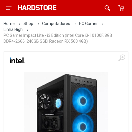
Home
›
Shop
›
Computadores
›
PC Gamer
›
Linha High
›
PC Gamer Impact Lite - i3 Edition (Intel Core i3-10100F, 8GB
DDR4-2666, 240GB SSD, Radeon RX 560 4GB)