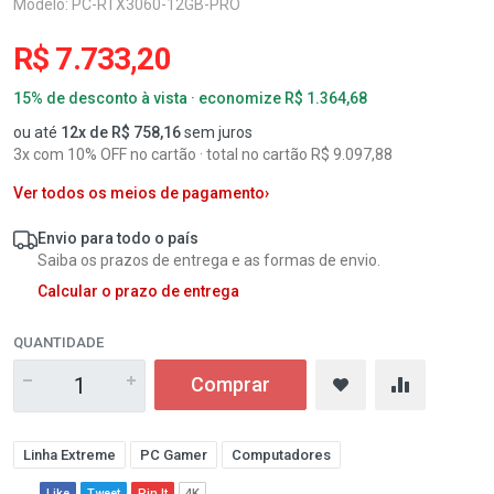
Modelo: PC-RTX3060-12GB-PRO
R$ 7.733,20
15% de desconto à vista · economize R$ 1.364,68
ou até
12x de R$ 758,16
sem juros
3x com 10% OFF no cartão · total no cartão R$ 9.097,88
Ver todos os meios de pagamento
›
Envio para todo o país
Saiba os prazos de entrega e as formas de envio.
Calcular o prazo de entrega
QUANTIDADE
Comprar
Linha Extreme
PC Gamer
Computadores
Like
Tweet
Pin It
4K