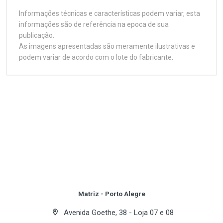
Informações técnicas e características podem variar, esta
informações são de referência na epoca de sua
publicação.
As imagens apresentadas são meramente ilustrativas e
podem variar de acordo com o lote do fabricante.
PC Gamer Rocky 3X PRO
Customer Reviews
– i7 Edition: Força,
Configuração
1
(atual)
2
3
4
5
Resistência e
Série
Desempenho Sem
PC Gamer Rocky
Limites.
Placa de Vídeo
Write A Review
GeForce RTX 3060 12GB
Intel Core i7-14700F, RTX 3060 12GB e 32GB
DDR4 – potência e estabilidade para desafiar
Sistema Operacional
Review Stars
Your Name
Matriz - Porto Alegre
qualquer jogo.
Windows 11 (Versão avaliação por 30 dias,
disponibilizada gratuitamente pela Microsoft).
Avenida Goethe, 38 - Loja 07 e 08
O
PC Gamer Rocky 3X PRO – i7 Edition
é feito para