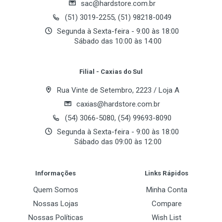
sac@hardstore.com.br
Processador
Email Address
quem busca alto desempenho, confiabilidade e
(51) 3019-2255, (51) 98218-0049
Intel Core i7-14700F @ 5.40GHz Turbo Boost
estilo marcante. Equipado com o poderoso
Intel
Segunda à Sexta-feira - 9:00 às 18:00
Core i7-14700F
de 20 núcleos híbridos (8 P-Cores
Memória
Sábado das 10:00 às 14:00
Your Review
+ 12 E-Cores) e 28 threads, ele oferece performance
32GB DDR4-3200
extraordinária em jogos, streaming e multitarefas
Filial - Caxias do Sul
Disco Sólido (SSD)
intensas. Com
32 GB DDR4
e um rápido
SSD NVMe
1TB M.2 PCIe NVMe
de 1 TB
, o sistema garante inicializações
Rua Vinte de Setembro, 2223 / Loja A
instantâneas, fluidez e ampla capacidade de
caxias@hardstore.com.br
Fonte de Alimentação
armazenamento. A
GeForce RTX 3060 12 GB
(54) 3066-5080, (54) 99693-8090
600W - 80 PLUS
entrega gráficos realistas com Ray Tracing e DLSS,
Segunda à Sexta-feira - 9:00 às 18:00
proporcionando alta taxa de quadros e estabilidade
Sábado das 09:00 às 12:00
Conectividade
em jogos modernos. Tudo isso dentro do robusto e
Post Your Review
elegante
gabinete Rocky 3X PRO
, com airflow
Informações
Links Rápidos
LAN Ethernet
otimizado e iluminação ARGB para o visual perfeito.
10/100/1000 Gigabit
Quem Somos
Minha Conta
Nossas Lojas
Compare
Especificações Técnicas:
Nossas Políticas
Wish List