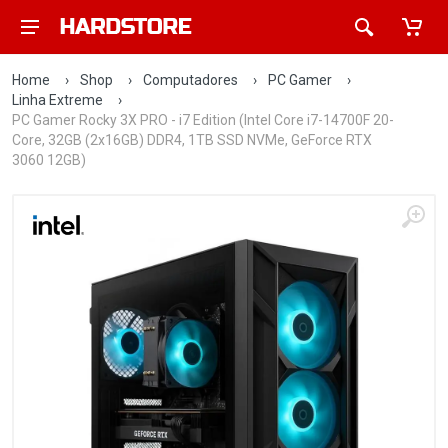
Home
›
Shop
›
Computadores
›
PC Gamer
›
Linha Extreme
›
PC Gamer Rocky 3X PRO - i7 Edition (Intel Core i7-14700F 20-
Core, 32GB (2x16GB) DDR4, 1TB SSD NVMe, GeForce RTX
3060 12GB)