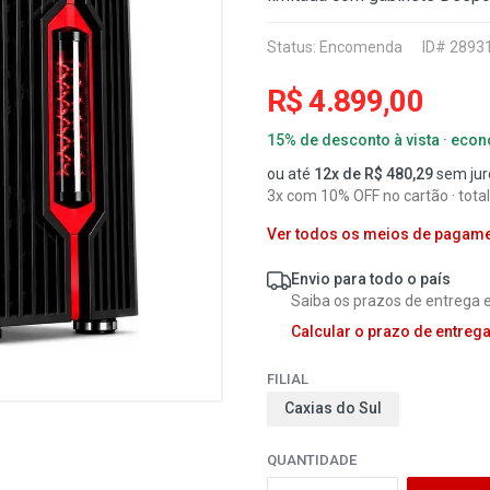
Status:
Encomenda
ID# 2893
R$ 4.899,00
15% de desconto à vista · eco
ou até
12x de R$ 480,29
sem jur
3x com 10% OFF no cartão · total
Ver todos os meios de pagam
Envio para todo o país
Saiba os prazos de entrega e
Calcular o prazo de entreg
FILIAL
Caxias do Sul
QUANTIDADE