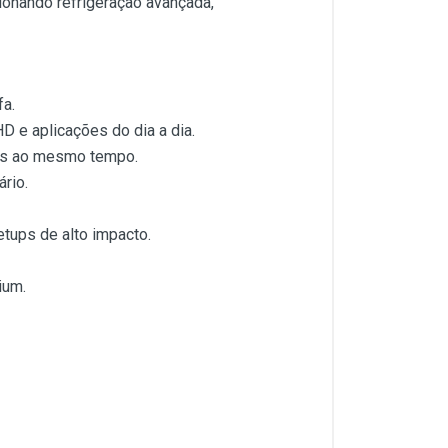
onando refrigeração avançada,
fa.
 e aplicações do dia a dia.
amas ao mesmo tempo.
rio.
etups de alto impacto.
ium.