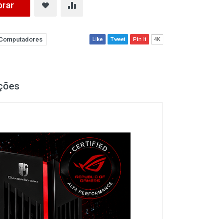
rar
Computadores
Like
Tweet
Pin It
4K
ções