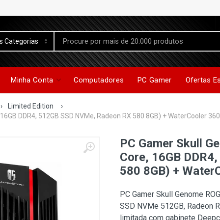
Minha Conta
Computadores
PC Gamer
Ofertas E
›
Limited Edition
›
, 16GB DDR4, 512GB SSD NVMe, Radeon RX 580 8GB) + WaterCooler 3
PC Gamer Skull G
Core, 16GB DDR4
580 8GB) + Water
PC Gamer Skull Genome ROG 
SSD NVMe 512GB, Radeon RX
limitada com gabinete Deepc