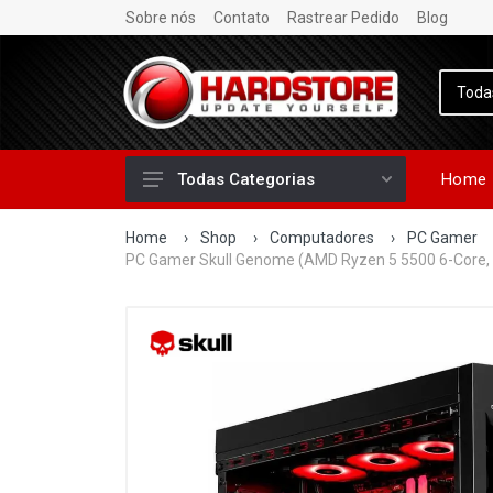
Sobre nós
Contato
Rastrear Pedido
Blog
Home
Todas Categorias
Home
›
Shop
›
Computadores
›
PC Gamer
PC Gamer Skull Genome (AMD Ryzen 5 5500 6-Core