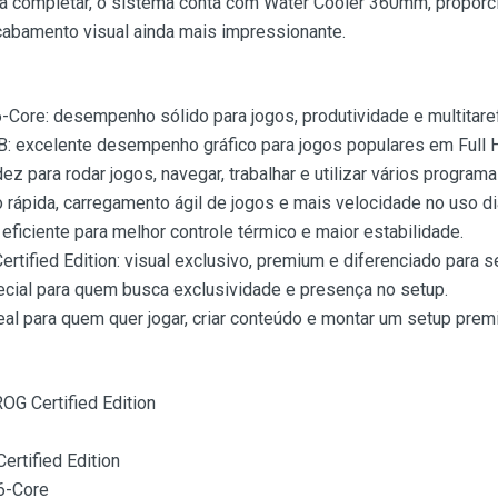
a completar, o sistema conta com Water Cooler 360mm, proporci
cabamento visual ainda mais impressionante.
ore: desempenho sólido para jogos, produtividade e multitare
 excelente desempenho gráfico para jogos populares em Full HD
z para rodar jogos, navegar, trabalhar e utilizar vários progr
rápida, carregamento ágil de jogos e mais velocidade no uso diá
ficiente para melhor controle térmico e maior estabilidade.
ified Edition: visual exclusivo, premium e diferenciado para s
ecial para quem busca exclusividade e presença no setup.
l para quem quer jogar, criar conteúdo e montar um setup prem
G Certified Edition
rtified Edition
6-Core