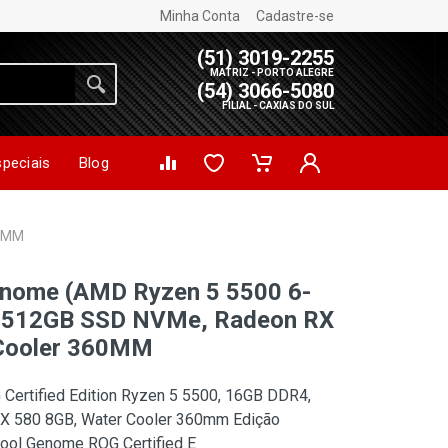
Minha Conta
Cadastre-se
(51) 3019-2255
MATRIZ - PORTO ALEGRE
(54) 3066-5080
FILIAL - CAXIAS DO SUL
speciais
Blog
60MM
enome (AMD Ryzen 5 5500 6-
, 512GB SSD NVMe, Radeon RX
Cooler 360MM
Certified Edition Ryzen 5 5500, 16GB DDR4,
 580 8GB, Water Cooler 360mm Edição
ool Genome ROG Certified E