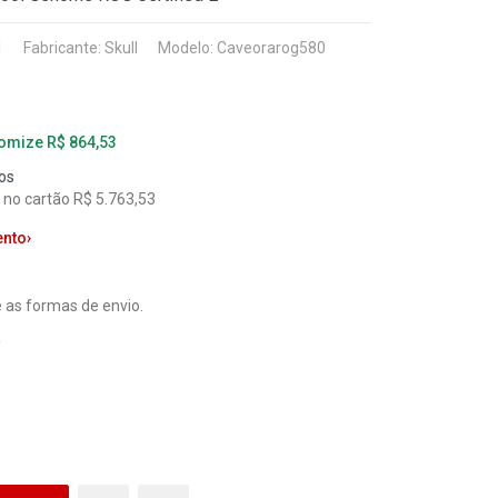
1
Fabricante:
Skull
Modelo: Caveorarog580
nomize R$ 864,53
os
 no cartão R$ 5.763,53
ento
›
 as formas de envio.
a