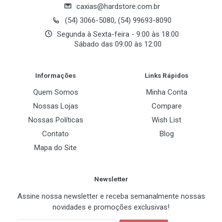
Tipo de BUS
conteúdo.
caxias@hardstore.com.br
PCI Express 5.0 x16
(54) 3066-5080, (54) 99693-8090
Arquitetura e Performance
Segunda à Sexta-feira - 9:00 às 18:00
Sábado das 09:00 às 12:00
Memória
Com a nova arquitetura Blackwell, a RTX 5060 Ti traz
Post Your Review
avanços significativos em inteligência artificial, ray
Base Clock
Informações
Links Rápidos
tracing e eficiência.
28 Gbps
Quem Somos
Minha Conta
Tamanho
Nossas Lojas
Compare
Arquitetura NVIDIA Blackwell
8GB
Nossas Políticas
Wish List
4608 CUDA Cores
Contato
Blog
Tipo
Boost Clock: 2572 MHz
Mapa do Site
GDDR5
Base Clock: 2407 MHz
BUS
Newsletter
Tensor Cores de 5ª geração
128 bits
Assine nossa newsletter e receba semanalmente nossas
Ray Tracing Cores de 4ª geração (até 72
novidades e promoções exclusivas!
TFLOPS)
API 3D