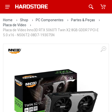
Home
›
Shop
›
PC Componentes
›
Partes & Peças
›
Placa de Vídeo
›
Placa de Vídeo Inno3D RTX 5060TI Twin X2 8GB GDDR7 PCI-E
5.0 x16 - N506T2-08D7-193075N