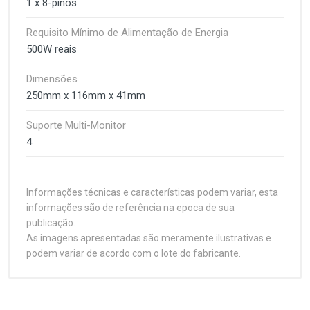
1 x 8-pinos
Requisito Mínimo de Alimentação de Energia
500W reais
Dimensões
250mm x 116mm x 41mm
Suporte Multi-Monitor
4
Informações técnicas e características podem variar, esta
informações são de referência na epoca de sua
publicação.
As imagens apresentadas são meramente ilustrativas e
podem variar de acordo com o lote do fabricante.
Placa de Vídeo INNO3D
Customer Reviews
GeForce RTX 5060 Ti 8GB