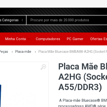
Minha Conta
Computadores
PC Gamer
Ofertas E
Peças
›
Placa mãe
›
Placa Mãe Bluecase BMBA88-A2HG (Socket
Placa Mãe 
A2HG (Sock
A55/DDR3)
A Placa-mãe Bluecase® BMB
processadores AMD® série 