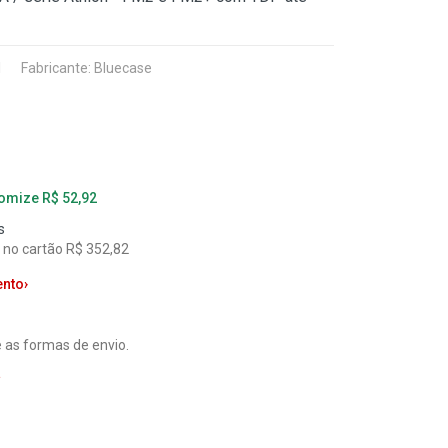
1
Fabricante:
Bluecase
nomize R$ 52,92
s
l no cartão R$ 352,82
ento
›
 as formas de envio.
a