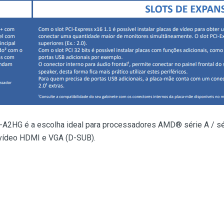
2HG é a escolha ideal para processadores AMD® série A / s
 vídeo HDMI e VGA (D-SUB).