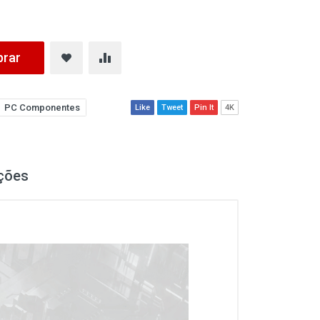
rar
PC Componentes
Like
Tweet
Pin It
4K
ções