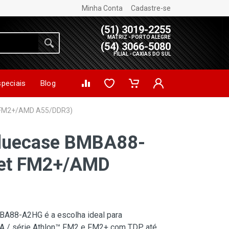
Minha Conta
Cadastre-se
(51) 3019-2255
MATRIZ - PORTO ALEGRE
(54) 3066-5080
FILIAL - CAXIAS DO SUL
speciais
Blog
 FM2+/AMD A55/DDR3)
Bluecase BMBA88-
et FM2+/AMD
A88-A2HG é a escolha ideal para
A / série Athlon™ FM2 e FM2+ com TDP até