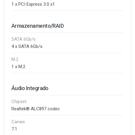
1 x PCI Express 3.0 x1
Armazenamento/RAID
SATA 6Gb/s
4 x SATA 6Gb/s
M.2
1 x M.2
Áudio Integrado
Chipset
Realtek® ALC897 codec
Canais
7.1