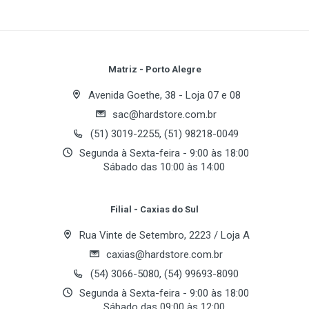
Plataforma
Write A Review
Intel
Review Stars
Your Name
Matriz - Porto Alegre
Chipset
Avenida Goethe, 38 - Loja 07 e 08
Chipset
sac@hardstore.com.br
Email Address
Intel H470
(51) 3019-2255, (51) 98218-0049
Segunda à Sexta-feira - 9:00 às 18:00
Sábado das 10:00 às 14:00
Memória
Your Review
Bancos de Memoria
Filial - Caxias do Sul
2 x DDR4 DIMM
Rua Vinte de Setembro, 2223 / Loja A
Frequencia de Memoria
caxias@hardstore.com.br
DDR4 2666 MHz
(54) 3066-5080, (54) 99693-8090
DDR3 2400 MHz
Segunda à Sexta-feira - 9:00 às 18:00
DDR4 2933 MHz
Sábado das 09:00 às 12:00