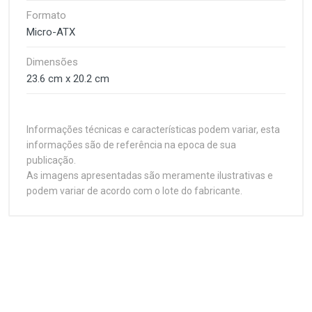
Formato
Micro-ATX
Dimensões
23.6 cm x 20.2 cm
Informações técnicas e características podem variar, esta
informações são de referência na epoca de sua
publicação.
As imagens apresentadas são meramente ilustrativas e
podem variar de acordo com o lote do fabricante.
Customer Reviews
Processador
1
(atual)
2
3
4
5
Soquete
LGA 1200