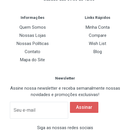
Maximo de Memoria Suportado
Post Your Review
64GB
Informações
Links Rápidos
Canal Suportado
Quem Somos
Minha Conta
Dual Channel
Nossas Lojas
Compare
Nossas Políticas
Wish List
Contato
Blog
Slots de Expansão
Mapa do Site
PCI Express 3.0/4.0/5.0 x16
1 x PCI Express 3.0 x16
Newsletter
PCI Express x1
Assine nossa newsletter e receba semanalmente nossas
1 x PCI Express 3.0 x1
novidades e promoções exclusivas!
Assinar
Seu e-mail
Armazenamento/RAID
SATA 6Gb/s
Siga as nossas redes sociais