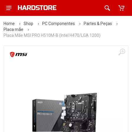
Home
›
Shop
›
PC Componentes
›
Partes & Peças
›
Placa mãe
›
Placa Mãe MSI PRO H510M-B (Intel H470/LGA 1200)