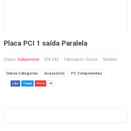
Placa PCI 1 saída Paralela
Status:
Indisponível
ID# 542
Fabricante:
Outros
Modelo:
Outras Categorias
Acessórios
PC Componentes
Like
Tweet
Pin It
4K
Customer Reviews