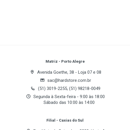
1
(atual)
2
3
4
5
Write A Review
Review Stars
Your Name
Matriz - Porto Alegre
Avenida Goethe, 38 - Loja 07 e 08
sac@hardstore.com.br
Email Address
(51) 3019-2255, (51) 98218-0049
Segunda à Sexta-feira - 9:00 às 18:00
Sábado das 10:00 às 14:00
Your Review
Filial - Caxias do Sul