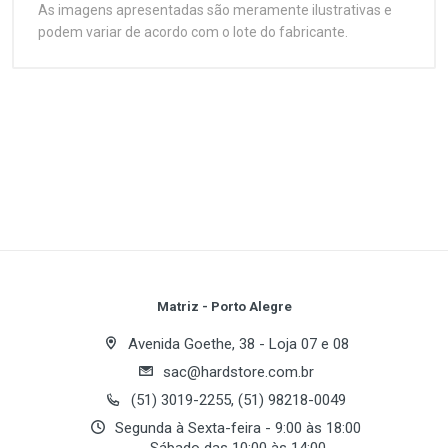
As imagens apresentadas são meramente ilustrativas e
podem variar de acordo com o lote do fabricante.
Customer Reviews
Interface
1
(atual)
2
3
4
5
Tipo de BUS
PCI Express x16
Write A Review
Chipset
Review Stars
Your Name
Chipset Gráfico
Matriz - Porto Alegre
AMD
Avenida Goethe, 38 - Loja 07 e 08
GPU
sac@hardstore.com.br
Email Address
Radeon X1950 XTX
(51) 3019-2255, (51) 98218-0049
Segunda à Sexta-feira - 9:00 às 18:00
Base Clock