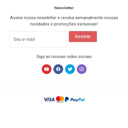
Newsletter
API 3D
Assine nossa newsletter e receba semanalmente nossas
novidades e promoções exclusivas!
DirectX
9
Assinar
Seu e-mail
OpenGL
2
Siga as nossas redes sociais
Portas
D-SUB
0
DVI
2 x DVI
HARDSTORE® é uma marca registrada de HARDSTORE
COMÉRCIO IMP. EXP. DE EQUIP. DE INFORMÁTICA - CNPJ
07.350.337/0001-78 | Todos os direitos reservados. Os
USB type-C
preços anunciados neste site ou via e-mail