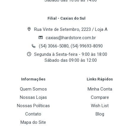
Sábado das 10:00 às 14:00
650 MHz
Your Review
Stream Processors
Filial - Caxias do Sul
48
Rua Vinte de Setembro, 2223 / Loja A
caxias@hardstore.com.br
Memória
(54) 3066-5080, (54) 99693-8090
Segunda à Sexta-feira - 9:00 às 18:00
Base Clock
Sábado das 09:00 às 12:00
2000MHz
Post Your Review
Tamanho
Informações
Links Rápidos
512 MB
Quem Somos
Minha Conta
Tipo
Nossas Lojas
Compare
GDDR4
Nossas Políticas
Wish List
Contato
Blog
BUS
Mapa do Site
256 bits