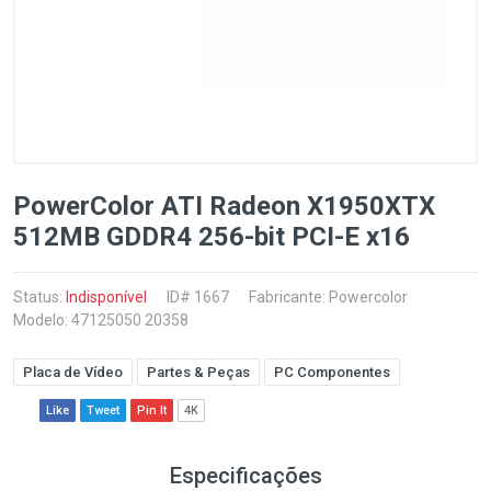
PowerColor ATI Radeon X1950XTX
512MB GDDR4 256-bit PCI-E x16
Status:
Indisponível
ID# 1667
Fabricante:
Powercolor
Modelo: 47125050 20358
Placa de Vídeo
Partes & Peças
PC Componentes
Like
Tweet
Pin It
4K
Especificações