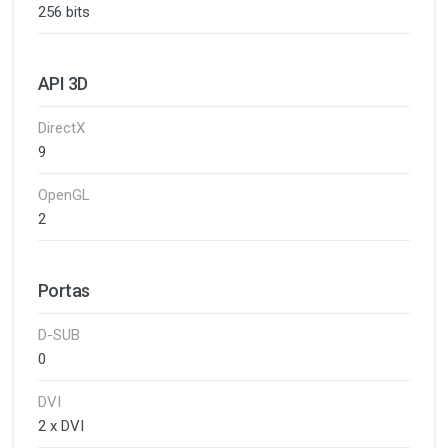
256 bits
API 3D
DirectX
9
OpenGL
2
Portas
D-SUB
0
DVI
2 x DVI