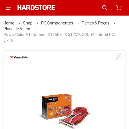
Home
›
Shop
›
PC Componentes
›
Partes & Peças
›
Placa de Vídeo
›
PowerColor ATI Radeon X1950XTX 512MB GDDR4 256-bit PCI-
E x16