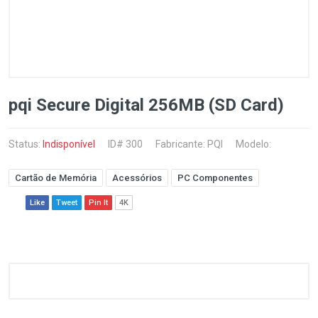
pqi Secure Digital 256MB (SD Card)
Status:
Indisponível
ID# 300
Fabricante:
PQI
Modelo:
Cartão de Memória
Acessórios
PC Componentes
Like
Tweet
Pin It
4K
Customer Reviews