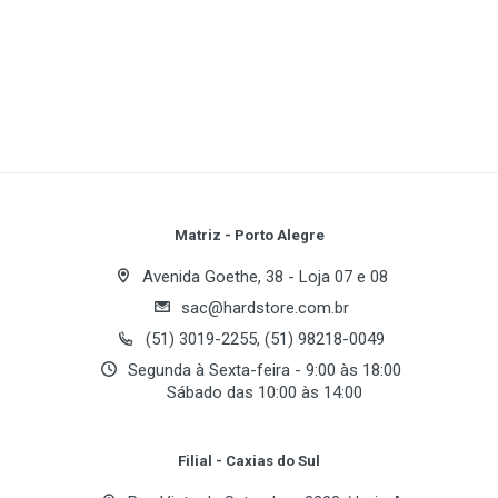
1
(atual)
2
3
4
5
Write A Review
Review Stars
Your Name
Matriz - Porto Alegre
Avenida Goethe, 38 - Loja 07 e 08
sac@hardstore.com.br
Email Address
(51) 3019-2255, (51) 98218-0049
Segunda à Sexta-feira - 9:00 às 18:00
Sábado das 10:00 às 14:00
Your Review
Filial - Caxias do Sul