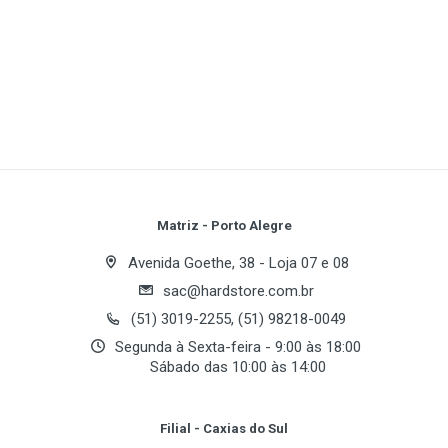
Especificações
1
(atual)
2
3
4
5
Fabricante
AMD
Geração
Write A Review
AMD Ryzen 5000 Series
Série
Review Stars
Your Name
Matriz - Porto Alegre
AMD Ryzen Series
Avenida Goethe, 38 - Loja 07 e 08
Multi-core (Cores / Threads)
sac@hardstore.com.br
Email Address
6 Cores / 12 Threads
(51) 3019-2255, (51) 98218-0049
Segunda à Sexta-feira - 9:00 às 18:00
Soquete
Sábado das 10:00 às 14:00
Socket AM4
Your Review
Núcleo
Filial - Caxias do Sul
Vermeer