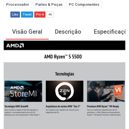
Processador
Partes & Peças
PC Componentes
Like
Tweet
Pin It
4K
Visão Geral
Descrição
Especificaçõ