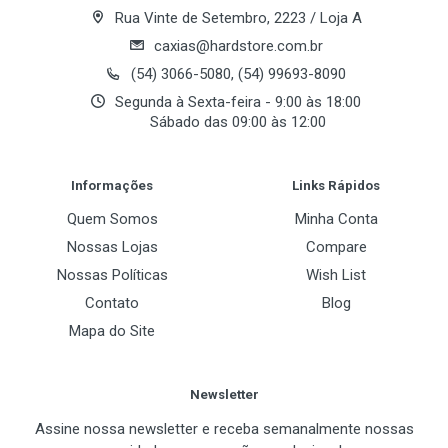
Rua Vinte de Setembro, 2223 / Loja A
Velocidade
Quando você tem a arquitetura de processador mais
caxias@hardstore.com.br
3.6GHz (4.2GHz Max Boost)
avançada do mundo para jogadores e criadores de
(54) 3066-5080, (54) 99693-8090
conteúdo, as possibilidades são infinitas. Esteja
L1 Cache
Segunda à Sexta-feira - 9:00 às 18:00
você a jogar os jogos mais recentes, a projetar o
Sábado das 09:00 às 12:00
384KB
próximo projeto ou a processador uma enorme
Post Your Review
L2 Cache
quantidade de dados, você precisa de um
Informações
Links Rápidos
3 MB
processador poderoso que possa lidar com tudo - e
Quem Somos
Minha Conta
muito mais. Sem dúvida, os processadores AMD
L3 Cache
Nossas Lojas
Compare
Ryzen™ série 5000 definem o padrão para jogadores
16 MB
Nossas Políticas
Wish List
e artistas.
Arquitetura
Contato
Blog
AMD "Zen 3" Core Architecture
OS PROCESSADORES DA SÉRIE 5000 TÊM TODOS
Mapa do Site
OS MELHORES RECURSOS PARA MANTÊ-LO NO
CMOS Technology
JOGO
7 nm
Newsletter
O núcleo de processador mais rápido do mundo para
Assine nossa newsletter e receba semanalmente nossas
os processadores mais rápidos do mundo. Os
TDP