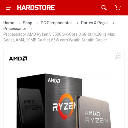
Home
›
Shop
›
PC Componentes
›
Partes & Peças
›
Processador
›
Processador AMD Ryzen 5 5500 Six-Core 3.6GHz (4.2GHz Max
Boost, AM4, 19MB Cache) 65W com Wraith Stealth Cooler