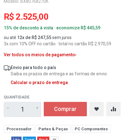
Modelo: BX80768270K
R$ 2.525,00
15% de desconto à vista · economize R$ 445,59
ou até
12x de R$ 247,55
sem juros
3x com 10% OFF no cartão · total no cartão R$ 2.970,59
Ver todos os meios de pagamento
›
Envio para todo o país
Saiba os prazos de entrega e as formas de envio.
Calcular o prazo de entrega
QUANTIDADE
Comprar
Processador
Partes & Peças
PC Componentes
Like
Tweet
Pin It
4K