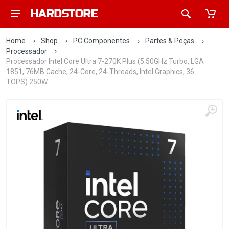
Home
›
Shop
›
PC Componentes
›
Partes & Peças
›
Processador
›
Processador Intel Core Ultra 7-270K Plus (5.50GHz Turbo, LGA
1851, 76MB Cache, 24-Core, 24-Threads, Intel Graphics, 36
TOPS) 250W