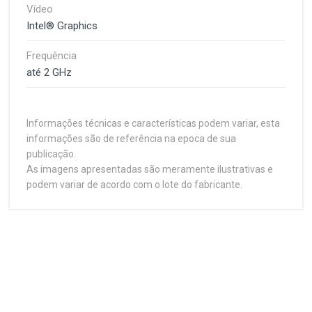
Vídeo
Intel® Graphics
Frequência
até 2 GHz
Informações técnicas e características podem variar, esta
informações são de referência na epoca de sua
publicação.
As imagens apresentadas são meramente ilustrativas e
podem variar de acordo com o lote do fabricante.
Customer Reviews
Processador Intel® Core™ Ultra 7 270K Plus, 24
Núcleos, até 5,50 GHz, Cache 36 MB, LGA 1851
Especificações
1
(atual)
2
3
4
5
O Intel® Core™ Ultra 7 270K Plus faz parte da família
Intel® Core™ Ultra Processors (Series 2), baseada
Fabricante
na arquitetura Arrow Lake. Desenvolvido para
Intel
desktops de alto desempenho, combina