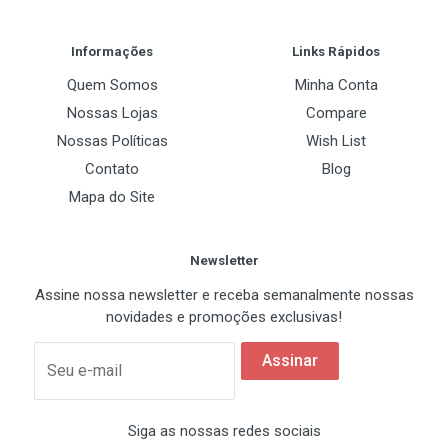
Post Your Review
L3 Cache
Arquitetura Arrow Lake
Informações
Links Rápidos
36 MB Intel® Smart Cache
24 núcleos (8 Performance-cores + 16 Efficient-
Quem Somos
Minha Conta
cores)
CMOS Technology
Nossas Lojas
Compare
TSMC 3nm (N3B)
24 threads
Nossas Políticas
Wish List
TDP
Contato
Blog
Frequência Turbo Máxima de até 5,50 GHz
Processor Base Power 125W / Maximum Turbo Power
Mapa do Site
36 MB Intel® Smart Cache
250W
Socket FCLGA1851
Refrigeração
Newsletter
Não acompanha Cooler e Dissipador
Suporte a PCI Express 5.0 e 4.0
Assine nossa newsletter e receba semanalmente nossas
novidades e promoções exclusivas!
Intel® AI Boost (NPU)
Tecnologia Intel
Assinar
Seu e-mail
Especificações Técnicas
EM64T
Sim
Siga as nossas redes sociais
Marca: Intel