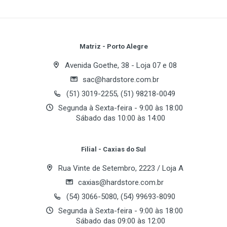
Geração
Write A Review
Performance-cores e Efficient-cores para oferecer
Intel Core Ultra 15º Geração
excelente desempenho em jogos, criação de
conteúdo, multitarefa e aplicações profissionais.
Série
Review Stars
Your Name
Matriz - Porto Alegre
Core Ultra 7
Equipado com 24 núcleos, frequência turbo máxima
Avenida Goethe, 38 - Loja 07 e 08
Multi-core (Cores / Threads)
de até 5,50 GHz, 36 MB de Intel® Smart Cache,
sac@hardstore.com.br
Email Address
24 Cores / 24 Threads
suporte a memórias DDR5 de até 7200 MT/s, PCI
(51) 3019-2255, (51) 98218-0049
Express 5.0 e recursos dedicados para Inteligência
Soquete
Segunda à Sexta-feira - 9:00 às 18:00
Artificial, o Core Ultra 7 270K Plus entrega uma
Sábado das 10:00 às 14:00
Socket 1851 LGA
Your Review
plataforma moderna para computadores de última
geração.
Núcleo
Filial - Caxias do Sul
Arrow Lake
Rua Vinte de Setembro, 2223 / Loja A
Velocidade
caxias@hardstore.com.br
3.7GHz (5.5GHz Turbo Boost)
Destaques do Produto
(54) 3066-5080, (54) 99693-8090
L2 Cache
Segunda à Sexta-feira - 9:00 às 18:00
Sábado das 09:00 às 12:00
40 MB
Intel® Core™ Ultra Processors (Series 2)