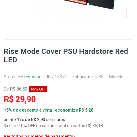
Rise Mode Cover PSU Hardstore Red
LED
Status:
Em Estoque
ID# 15374
Fabricante:
RISE
Modelo: -
De
R$ 86,50
65% OFF
R$ 29,90
15% de desconto à vista · economize R$ 5,28
ou até
12x de R$ 2,93
sem juros
3x com 10% OFF no cartão · total no cartão R$ 35,18
Ver todos os meios de pagamento
›