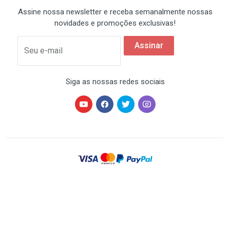
Assine nossa newsletter e receba semanalmente nossas
novidades e promoções exclusivas!
Assinar
Seu e-mail
Siga as nossas redes sociais
HARDSTORE® é uma marca registrada de HARDSTORE
COMÉRCIO IMP. EXP. DE EQUIP. DE INFORMÁTICA - CNPJ
07.350.337/0001-78 | Todos os direitos reservados. Os
preços anunciados neste site ou via e-mail
promocional podem ser alterados sem prévio aviso. A
HARDSTORE não é responsável por erros descritivos.
As fotos contidas nesta página são meramente