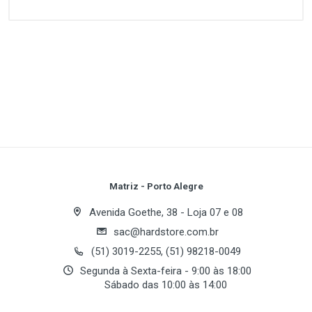
Customer Reviews
1
(atual)
2
3
4
5
Write A Review
Review Stars
Your Name
Matriz - Porto Alegre
Avenida Goethe, 38 - Loja 07 e 08
sac@hardstore.com.br
Email Address
(51) 3019-2255, (51) 98218-0049
Segunda à Sexta-feira - 9:00 às 18:00
Sábado das 10:00 às 14:00
Your Review