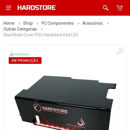
Home
›
Shop
›
PC Componentes
›
Acessórios
›
Outras Categorias
›
Rise Mode Cover PSU Hardstore Red LED
EM PROMOÇÃO