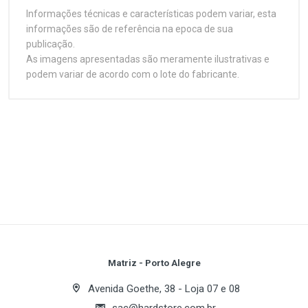
Informações técnicas e características podem variar, esta
informações são de referência na epoca de sua
publicação.
As imagens apresentadas são meramente ilustrativas e
podem variar de acordo com o lote do fabricante.
Customer Reviews
O melhor em performance para computadores
pessoais. Capacidade suficiente para a maioria das
aplicações domésticas e pequenas empresas.
Especificações
1
(atual)
2
3
4
5
Plataforma
HDD Interno (Desktop)
Série
Write A Review
SpinPoint P Series
Capacidade
Review Stars
Your Name
Matriz - Porto Alegre
40GB
Avenida Goethe, 38 - Loja 07 e 08
Interface