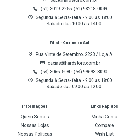
sac@hardstore.com.br
Email Address
IDE/PATA
(51) 3019-2255, (51) 98218-0049
Segunda à Sexta-feira - 9:00 às 18:00
Sábado das 10:00 às 14:00
Desempenho
Your Review
RPM
Filial - Caxias do Sul
7200
Rua Vinte de Setembro, 2223 / Loja A
Cache
caxias@hardstore.com.br
2 MB
(54) 3066-5080, (54) 99693-8090
Segunda à Sexta-feira - 9:00 às 18:00
Latência Média
Sábado das 09:00 às 12:00
11 ms
Post Your Review
Informações
Links Rápidos
Quem Somos
Minha Conta
Nossas Lojas
Compare
Nossas Políticas
Wish List