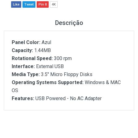
Like
Tweet
Pin It
4K
Descrição
Panel Color:
Azul
Capacity:
1.44MB
Rotational Speed:
300 rpm
Interface:
External USB
Media Type:
3.5" Micro Floppy Disks
Operating Systems Supported:
Windows & MAC
OS
Features:
USB Powered - No AC Adapter
Customer Reviews
Panel Color:
Azul
Capacity:
1.44MB
Rotational Speed:
300 rpm
1
(atual)
2
3
4
5
Interface:
External USB