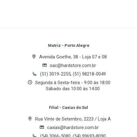
Media Type:
3.5" Micro Floppy Disks
Operating Systems Supported:
Windows & MAC
OS
Write A Review
Features:
USB Powered - No AC Adapter
Review Stars
Your Name
Matriz - Porto Alegre
Avenida Goethe, 38 - Loja 07 e 08
sac@hardstore.com.br
Email Address
(51) 3019-2255, (51) 98218-0049
Segunda à Sexta-feira - 9:00 às 18:00
Sábado das 10:00 às 14:00
Your Review
Filial - Caxias do Sul
Rua Vinte de Setembro, 2223 / Loja A
caxias@hardstore.com.br
(54) 3066-5080, (54) 99693-8090