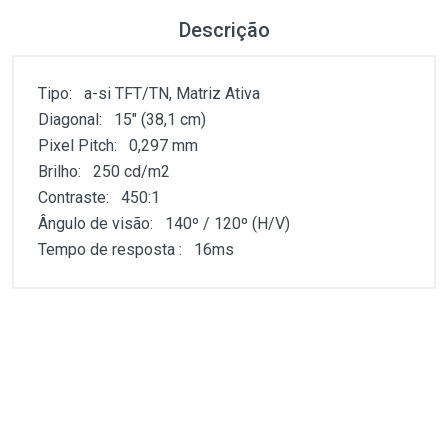
Descrição
Tipo: a-si TFT/TN, Matriz Ativa
Diagonal: 15" (38,1 cm)
Pixel Pitch: 0,297 mm
Brilho: 250 cd/m2
Contraste: 450:1
Ângulo de visão: 140º / 120º (H/V)
Tempo de resposta : 16ms
Customer Reviews
1
(atual)
2
3
4
5