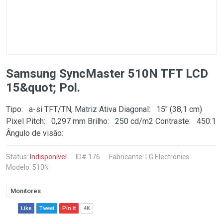
Samsung SyncMaster 510N TFT LCD
15&quot; Pol.
Tipo: a-si TFT/TN, Matriz Ativa Diagonal: 15" (38,1 cm)
Pixel Pitch: 0,297 mm Brilho: 250 cd/m2 Contraste: 450:1
Ângulo de visão:
Status:
Indisponível
ID# 176
Fabricante:
LG Electronics
Modelo: 510N
Monitores
Like
Tweet
Pin It
4K