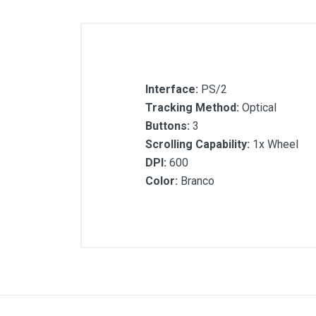
Interface:
PS/2
Tracking Method:
Optical
Buttons:
3
Scrolling Capability:
1x Wheel
DPI:
600
Color:
Branco
Customer Reviews
Interface:
PS/2
Tracking Method:
Optical
Buttons:
3
Scrolling Capability:
1x Wheel
DPI:
600
Color:
Branco