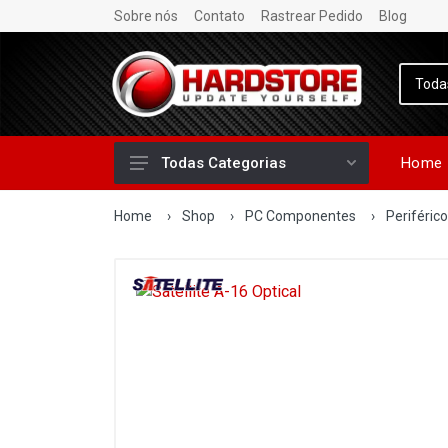
Sobre nós
Contato
Rastrear Pedido
Blog
Home
Todas Categorias
Home
›
Shop
›
PC Componentes
›
Periféric