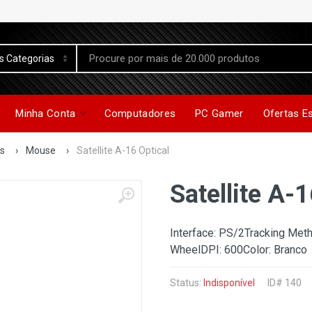
Minha Conta
Computadores
PC Gamer
Ofertas E
os
›
Mouse
›
Satellite A-16 Optical
Satellite A-1
Interface: PS/2Tracking Metho
WheelDPI: 600Color: Branco
Status:
Indisponível
ID# 140