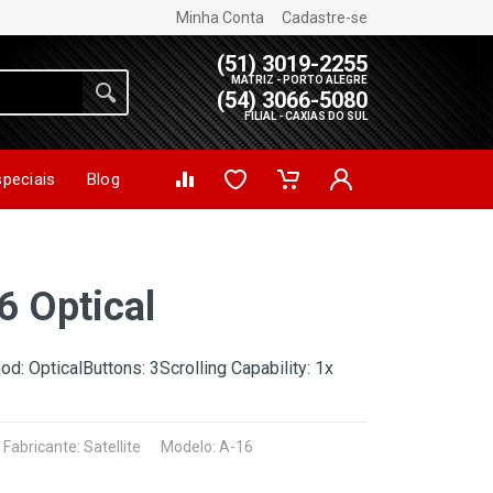
Minha Conta
Cadastre-se
(51) 3019-2255
MATRIZ - PORTO ALEGRE
(54) 3066-5080
FILIAL - CAXIAS DO SUL
speciais
Blog
6 Optical
d: OpticalButtons: 3Scrolling Capability: 1x
Fabricante:
Satellite
Modelo: A-16