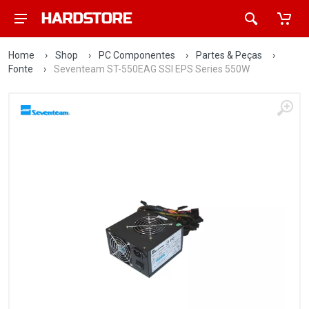
Home
›
Shop
›
PC Componentes
›
Partes & Peças
›
Fonte
›
Seventeam ST-550EAG SSI EPS Series 550W