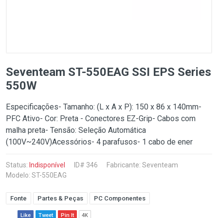
Seventeam ST-550EAG SSI EPS Series
550W
Especificações- Tamanho: (L x A x P): 150 x 86 x 140mm-
PFC Ativo- Cor: Preta - Conectores EZ-Grip- Cabos com
malha preta- Tensão: Seleção Automática
(100V~240V)Acessórios- 4 parafusos- 1 cabo de ener
Status:
Indisponível
ID# 346
Fabricante:
Seventeam
Modelo: ST-550EAG
Fonte
Partes & Peças
PC Componentes
Like
Tweet
Pin It
4K