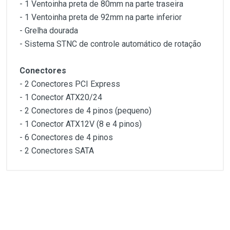
- 1 Ventoinha preta de 80mm na parte traseira
- 1 Ventoinha preta de 92mm na parte inferior
- Grelha dourada
- Sistema STNC de controle automático de rotação
Conectores
- 2 Conectores PCI Express
- 1 Conector ATX20/24
- 2 Conectores de 4 pinos (pequeno)
- 1 Conector ATX12V (8 e 4 pinos)
- 6 Conectores de 4 pinos
- 2 Conectores SATA
Customer Reviews
Especificações
- Tamanho: (L x A x P): 150 x 86 x 140mm
- PFC Ativo
1
(atual)
2
3
4
5
- Cor: Preta
- Conectores EZ-Grip