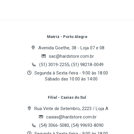
- Cabos com malha preta
- Tensão: Seleção Automática (100V~240V)
Write A Review
Acessórios
- 4 parafusos
Review Stars
Your Name
Matriz - Porto Alegre
- 1 cabo de energia
Avenida Goethe, 38 - Loja 07 e 08
Refrigeração
sac@hardstore.com.br
Email Address
- 1 Ventoinha preta de 80mm na parte traseira
(51) 3019-2255, (51) 98218-0049
- 1 Ventoinha preta de 92mm na parte inferior
Segunda à Sexta-feira - 9:00 às 18:00
- Grelha dourada
Sábado das 10:00 às 14:00
Your Review
- Sistema STNC de controle automático de rotação
Filial - Caxias do Sul
Conectores
Rua Vinte de Setembro, 2223 / Loja A
- 2 Conectores PCI Express
- 1 Conector ATX20/24
caxias@hardstore.com.br
- 2 Conectores de 4 pinos (pequeno)
(54) 3066-5080, (54) 99693-8090
- 1 Conector ATX12V (8 e 4 pinos)
Segunda à Sexta-feira - 9:00 às 18:00