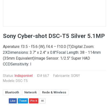
Sony Cyber-shot DSC-T5 Silver 5.1MP
Aperature: f3.5 - f5.6 (W); f4.4 – f10.0 (T)Digital Zoom:
2XDimensions: 3.7" x 2.4" x 0.8"Focal Length: 38 - 114mm
(35mm Equivalent)Image Sensor: 1/2.5" Super HAD
CCDSensitivity: I
Status:
Indisponível
ID# 667
Fabricante:
SONY
Modelo: DSC-T5
Bluetooth
Network
Rede & Wireless
Like
Tweet
Pin It
4K