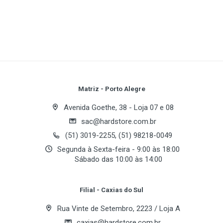
Focal Length:
Image Sensor:
Sensitivity:
Series:
Write A Review
Shutter Speed:
Type:
Weight:
Review Stars
Your Name
Matriz - Porto Alegre
Avenida Goethe, 38 - Loja 07 e 08
sac@hardstore.com.br
Email Address
(51) 3019-2255, (51) 98218-0049
Segunda à Sexta-feira - 9:00 às 18:00
Sábado das 10:00 às 14:00
Your Review
Filial - Caxias do Sul
Rua Vinte de Setembro, 2223 / Loja A
caxias@hardstore.com.br