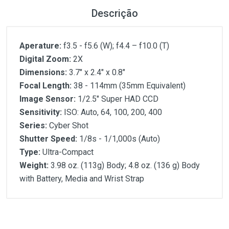
Descrição
Aperature:
f3.5 - f5.6 (W); f4.4 – f10.0 (T)
Digital Zoom:
2X
Dimensions:
3.7" x 2.4" x 0.8"
Focal Length:
38 - 114mm (35mm Equivalent)
Image Sensor:
1/2.5" Super HAD CCD
Sensitivity:
ISO: Auto, 64, 100, 200, 400
Series:
Cyber Shot
Shutter Speed:
1/8s - 1/1,000s (Auto)
Type:
Ultra-Compact
Weight:
3.98 oz. (113g) Body; 4.8 oz. (136 g) Body
with Battery, Media and Wrist Strap
Customer Reviews
Aperature:
Digital Zoom:
Dimensions:
1
(atual)
2
3
4
5