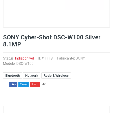
SONY Cyber-Shot DSC-W100 Silver
8.1MP
Status:
Indisponível
ID# 1118
Fabricante:
SONY
Modelo: DSC-W100
Bluetooth
Network
Rede & Wireless
Like
Tweet
Pin It
4K