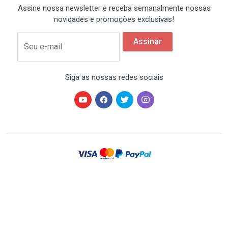
Assine nossa newsletter e receba semanalmente nossas
novidades e promoções exclusivas!
Assinar
Seu e-mail
Siga as nossas redes sociais
HARDSTORE® é uma marca registrada de HARDSTORE
COMÉRCIO IMP. EXP. DE EQUIP. DE INFORMÁTICA - CNPJ
07.350.337/0001-78 | Todos os direitos reservados. Os
preços anunciados neste site ou via e-mail
promocional podem ser alterados sem prévio aviso. A
HARDSTORE não é responsável por erros descritivos.
As fotos contidas nesta página são meramente
ilustrativas do produto e podem variar de acordo com o