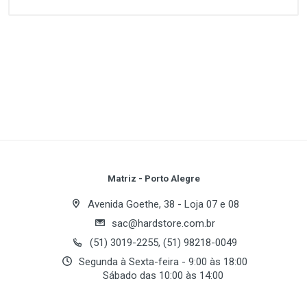
Customer Reviews
1
(atual)
2
3
4
5
Write A Review
Review Stars
Your Name
Matriz - Porto Alegre
Avenida Goethe, 38 - Loja 07 e 08
sac@hardstore.com.br
Email Address
(51) 3019-2255, (51) 98218-0049
Segunda à Sexta-feira - 9:00 às 18:00
Sábado das 10:00 às 14:00
Your Review